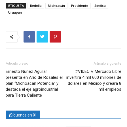
ETIQUETA
Bedolla
Michoacán
Presidente
Síndica
Uruapan
Artículo previo
Artículo siguiente
Ernesto Núñez Aguilar
#VIDEO // Mercado Libre
presenta en Ario de Rosales el
invertirá 4 mil 600 millones de
plan “Michoacán Potencia” y
dólares en México y creará 8
destaca el eje agroindustrial
mil empleos
para Tierra Caliente
¡Síguenos en X!