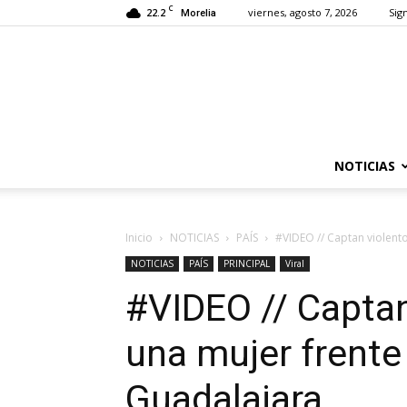
C
22.2
viernes, agosto 7, 2026
Sign
Morelia
NOTICIAS
Inicio
NOTICIAS
PAÍS
#VIDEO // Captan violento
NOTICIAS
PAÍS
PRINCIPAL
Viral
#VIDEO // Captan
una mujer frente
Guadalajara