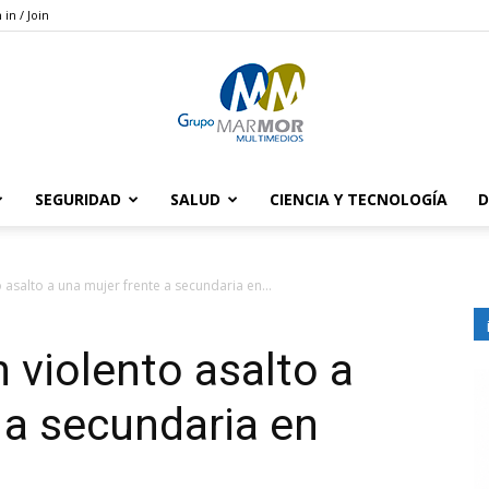
 in / Join
SEGURIDAD
SALUD
CIENCIA Y TECNOLOGÍA
D
Grupo
 asalto a una mujer frente a secundaria en...
 violento asalto a
Marmor
 a secundaria en