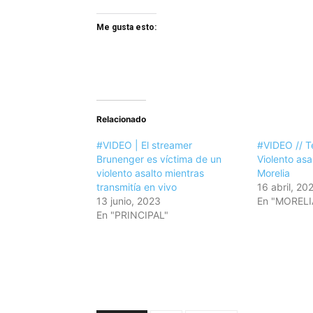
Me gusta esto:
Relacionado
#VIDEO | El streamer
#VIDEO // Te
Brunenger es víctima de un
Violento as
violento asalto mientras
Morelia
transmitía en vivo
16 abril, 20
13 junio, 2023
En "MORELI
En "PRINCIPAL"