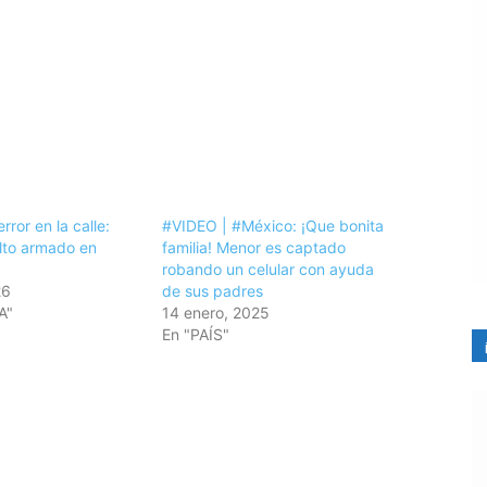
rror en la calle:
#VIDEO | #México: ¡Que bonita
alto armado en
familia! Menor es captado
robando un celular con ayuda
26
de sus padres
A"
14 enero, 2025
En "PAÍS"