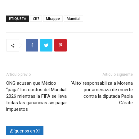
ETIQUETA
CR7
Mbappe
Mundial
Artículo previo
Artículo siguiente
ONG acusan que México
‘Alito’ responsabiliza a Morena
“paga” los costos del Mundial
por amenaza de muerte
2026 mientras la FIFA se lleva
contra la diputada Paola
todas las ganancias sin pagar
Gárate
impuestos
¡Síguenos en X!