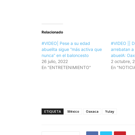
Relacionado
#VIDEO| Pese a su edad
#VIDEO || D
abuelita sigue “más activa que
arrebatan a
nunca” en el baloncesto
abuelA: Oa
26 julio, 2022
2 octubre, 
En "ENTRETENIMIENTO"
En "NOTICI
ETIQUETA
México
Oaxaca
Yulay