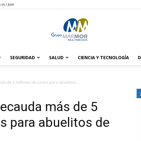
 in / Join
SEGURIDAD
SALUD
CIENCIA Y TECNOLOGÍA
D
Grupo
ás de 5 millones de pesos para abuelitos...
recauda más de 5
Marmor
s para abuelitos de