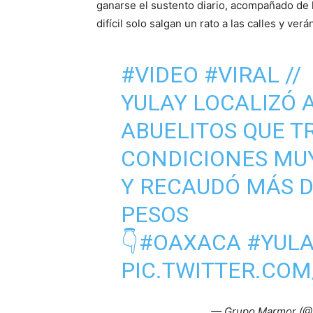
ganarse el sustento diario, acompañado de la
difícil solo salgan un rato a las calles y ver
#VIDEO
#VIRAL
//
YULAY LOCALIZÓ 
ABUELITOS QUE T
CONDICIONES MUY
Y RECAUDÓ MÁS D
PESOS
👇
#OAXACA
#YUL
PIC.TWITTER.CO
— Grupo Marmor (@