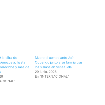
 la cifra de
Muere el comediante Jaír
Venezuela, hasta
Oquendo junto a su familia tras
parecidos y más de
los sismos en Venezuela
s
29 junio, 2026
26
En "INTERNACIONAL"
NACIONAL"