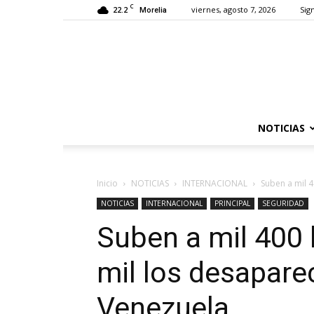
C
22.2
viernes, agosto 7, 2026
Sign
Morelia
NOTICIAS
Inicio
NOTICIAS
INTERNACIONAL
Suben a mil 4
NOTICIAS
INTERNACIONAL
PRINCIPAL
SEGURIDAD
Suben a mil 400 
mil los desapare
Venezuela