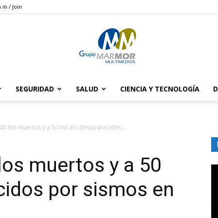
 in / Join
SEGURIDAD
SALUD
CIENCIA Y TECNOLOGÍA
D
Grupo
00 los muertos y a 50 mil los desaparecidos...
los muertos y a 50
Marmor
cidos por sismos en