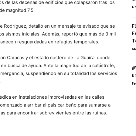
 de las decenas de edificios que colapsaron tras los
G
de magnitud 7.5.
F
ge Rodríguez, detalló en un mensaje televisado que se
E
os sismos iniciales. Además, reportó que más de 3 mil
T
rmanecen resguardadas en refugios temporales.
M
son Caracas y el estado costero de La Guaira, donde
 en busca de ayuda. Ante la magnitud de la catástrofe,
#
mergencia, suspendiendo en su totalidad los servicios
un
.
Fe
dica en instalaciones improvisadas en las calles,
comenzado a arribar al país caribeño para sumarse a
as para encontrar sobrevivientes entre las ruinas.