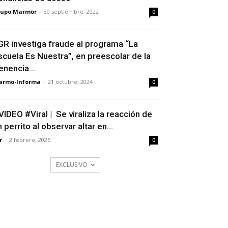
rupo Marmor
-
30 septiembre, 2022
0
GR investiga fraude al programa “La
scuela Es Nuestra”, en preescolar de la
enencia...
armo-Informa
-
21 octubre, 2024
0
VIDEO #Viral | Se viraliza la reacción de
 perrito al observar altar en...
r
-
2 febrero, 2025
0
EXCLUSIVO