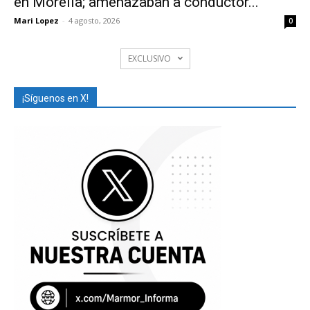
en Morelia; amenazaban a conductor...
Mari Lopez
-
4 agosto, 2026
0
EXCLUSIVO
¡Síguenos en X!