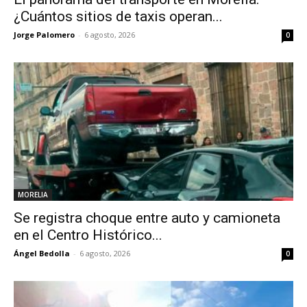
¿Cuántos sitios de taxis operan...
Jorge Palomero
-
6 agosto, 2026
0
MORELIA
Se registra choque entre auto y camioneta
en el Centro Histórico...
Ángel Bedolla
-
6 agosto, 2026
0