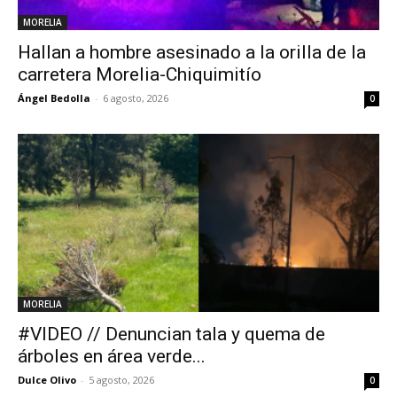
MORELIA
Hallan a hombre asesinado a la orilla de la
carretera Morelia-Chiquimitío
Ángel Bedolla
-
6 agosto, 2026
0
MORELIA
#VIDEO // Denuncian tala y quema de
árboles en área verde...
Dulce Olivo
-
5 agosto, 2026
0