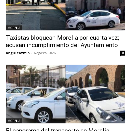
MORELIA
Taxistas bloquean Morelia por cuarta vez;
acusan incumplimiento del Ayuntamiento
Angie Yazmin
-
6 agosto, 2026
0
MORELIA
El panorama del transporte en Morelia: