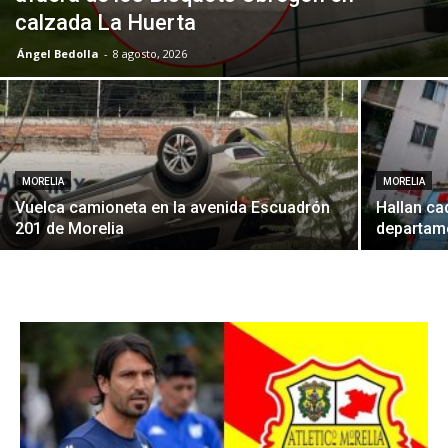
calzada La Huerta
Ángel Bedolla
-
8 agosto, 2026
MORELIA
MORELIA
Vuelca camioneta en la avenida Escuadrón
Hallan ca
201 de Morelia
departame