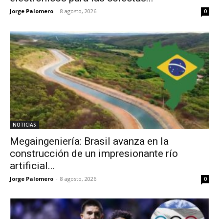
Jorge Palomero
-
8 agosto, 2026
0
NOTICIAS
Megaingeniería: Brasil avanza en la
construcción de un impresionante río
artificial...
Jorge Palomero
-
8 agosto, 2026
0