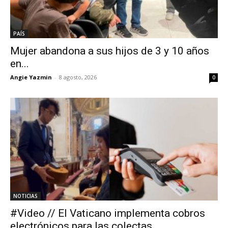
PAÍS
Mujer abandona a sus hijos de 3 y 10 años
en...
Angie Yazmin
-
8 agosto, 2026
0
NOTICIAS
#Video // El Vaticano implementa cobros
electrónicos para las colectas...