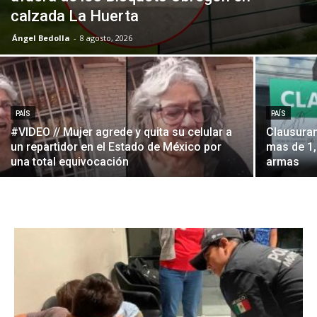
calzada La Huerta
Ángel Bedolla
-
8 agosto, 2026
PAÍS
PAÍS
#VIDEO // Mujer agrede y quita su celular a
Clausuran
un repartidor en el Estado de México por
mas de 1,
una total equivocación
armas