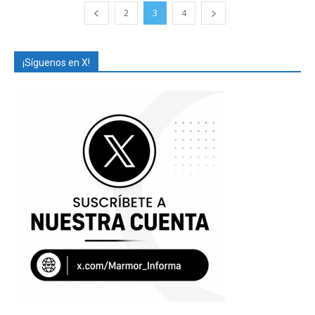
2
3
4
¡Síguenos en X!