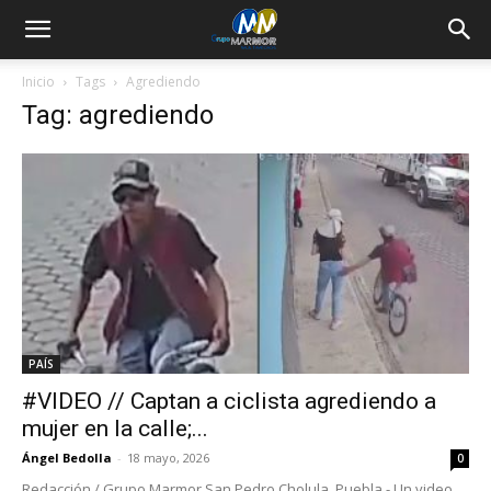
Inicio
Tags
Agrediendo
Tag: agrediendo
PAÍS
#VIDEO // Captan a ciclista agrediendo a
mujer en la calle;...
Ángel Bedolla
-
18 mayo, 2026
0
Redacción / Grupo Marmor San Pedro Cholula, Puebla.- Un video