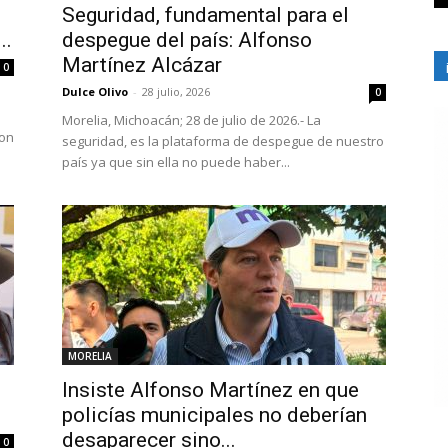
Seguridad, fundamental para el
..
despegue del país: Alfonso
Martínez Alcázar
0
Dulce Olivo
-
28 julio, 2026
0
Morelia, Michoacán; 28 de julio de 2026.- La
con
seguridad, es la plataforma de despegue de nuestro
país ya que sin ella no puede haber...
MORELIA
Insiste Alfonso Martínez en que
policías municipales no deberían
desaparecer sino...
0