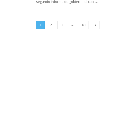
segundo informe de gobierno el cual,...
...
1
2
3
63