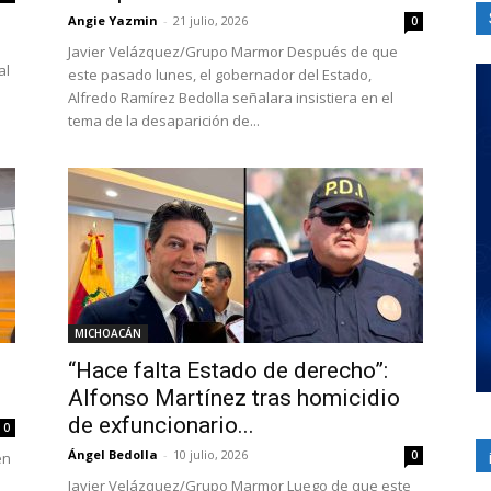
Angie Yazmin
-
21 julio, 2026
0
Javier Velázquez/Grupo Marmor Después de que
al
este pasado lunes, el gobernador del Estado,
Alfredo Ramírez Bedolla señalara insistiera en el
tema de la desaparición de...
MICHOACÁN
“Hace falta Estado de derecho”:
Alfonso Martínez tras homicidio
de exfuncionario...
0
Ángel Bedolla
-
10 julio, 2026
0
en
Javier Velázquez/Grupo Marmor Luego de que este