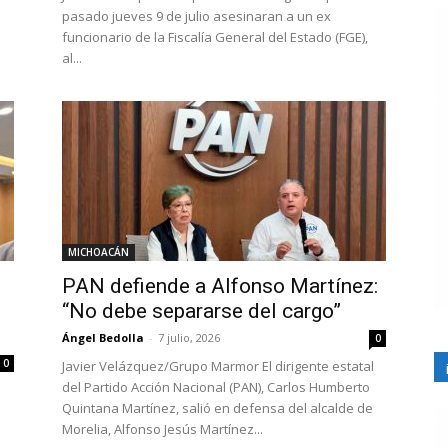
pasado jueves 9 de julio asesinaran a un ex
funcionario de la Fiscalía General del Estado (FGE),
al...
MICHOACÁN
PAN defiende a Alfonso Martínez:
“No debe separarse del cargo”
Ángel Bedolla
-
7 julio, 2026
0
0
Javier Velázquez/Grupo Marmor El dirigente estatal
del Partido Acción Nacional (PAN), Carlos Humberto
Quintana Martínez, salió en defensa del alcalde de
Morelia, Alfonso Jesús Martínez...