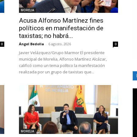
MORELIA
Acusa Alfonso Martínez fines
políticos en manifestación de
taxistas; no habrá...
Ángel Bedolla
-
6 agosto, 2026
0
0
Javier Velázquez/Grupo Marmor El presidente
municipal de Morelia, Alfonso Martínez Alcázar,
calificó como un tema político la manifestación
realizada por un grupo de taxistas que...
MORELIA