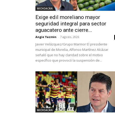
MICHOACÁN
Exige edil moreliano mayor
seguridad integral para sector
aguacatero ante cierre...
Angie Yazmin
-
7 agosto, 2026
Javier Velázquez/Grupo Marmor El presidente
municipal de Morelia, Alfonso Martínez Alcázar
señaló que no hay claridad sobre el motivo
específico que provocó la suspensión de...
MICHOACÁN