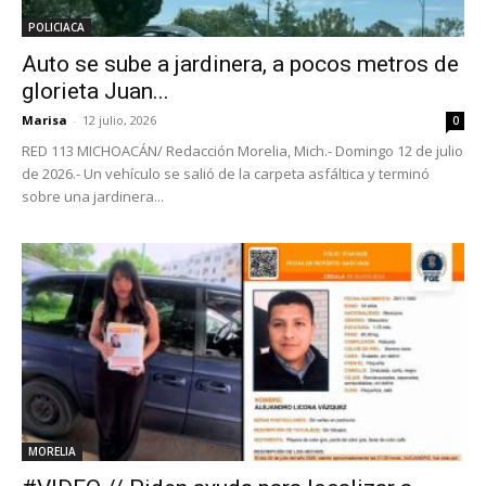
POLICIACA
Auto se sube a jardinera, a pocos metros de
glorieta Juan...
Marisa
-
12 julio, 2026
0
RED 113 MICHOACÁN/ Redacción Morelia, Mich.- Domingo 12 de julio
de 2026.- Un vehículo se salió de la carpeta asfáltica y terminó
sobre una jardinera...
MORELIA