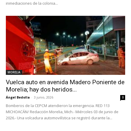
inmediaciones de la colonia...
MORELIA
Vuelca auto en avenida Madero Poniente de
Morelia; hay dos heridos...
Ángel Bedolla
-
3 junio, 2026
0
Bomberos de la CEPCM atendieron la emergencia. RED 113
MICHOACÁN/ Redacción Morelia, Mich.- Miércoles 03 de junio de
2026.- Una volcadura automovilística se registró durante la...