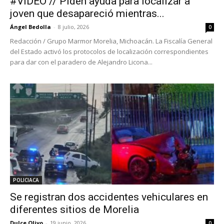
#VIDEO // Piden ayuda para localizar a
joven que desapareció mientras...
Ángel Bedolla
-
8 julio, 2026
0
Redacción / Grupo Marmor Morelia, Michoacán. La Fiscalía General
del Estado activó los protocolos de localización correspondientes
para dar con el paradero de Alejandro Licona...
POLICIACA
Se registran dos accidentes vehiculares en
diferentes sitios de Morelia
Dulce Olivo
-
19 junio, 2026
0