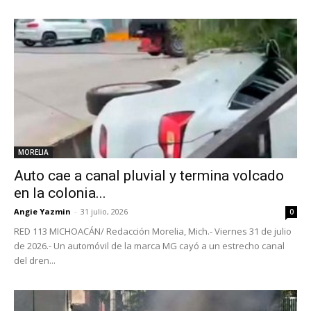
MORELIA
Auto cae a canal pluvial y termina volcado
en la colonia...
Angie Yazmin
-
31 julio, 2026
0
RED 113 MICHOACÁN/ Redacción Morelia, Mich.- Viernes 31 de julio
de 2026.- Un automóvil de la marca MG cayó a un estrecho canal
del dren...