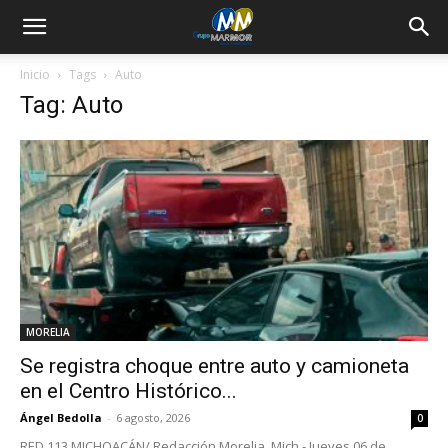
Inicio
Tags
Auto
Tag: Auto
MORELIA
Se registra choque entre auto y camioneta
en el Centro Histórico...
Ángel Bedolla
-
6 agosto, 2026
0
RED 113 MICHOACÁN/ Redacción Morelia, Mich.- Jueves 06 de