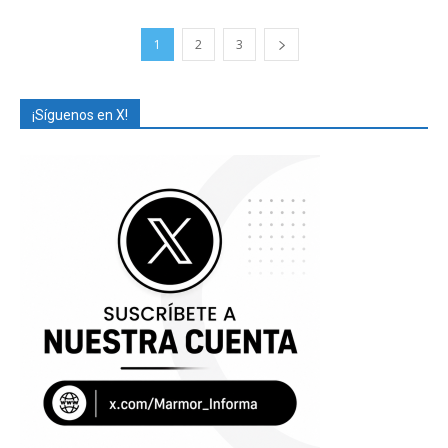
1
2
3
¡Síguenos en X!