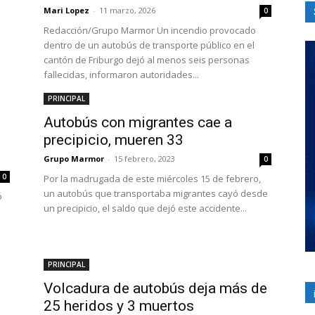
Mari Lopez
-
11 marzo, 2026
0
Redacción/Grupo Marmor Un incendio provocado
dentro de un autobús de transporte público en el
cantón de Friburgo dejó al menos seis personas
fallecidas, informaron autoridades...
PRINCIPAL
Autobús con migrantes cae a
precipicio, mueren 33
Grupo Marmor
-
15 febrero, 2023
0
0
Por la madrugada de este miércoles 15 de febrero,
un autobús que transportaba migrantes cayó desde
ó
un precipicio, el saldo que dejó este accidente...
PRINCIPAL
Volcadura de autobús deja más de
25 heridos y 3 muertos