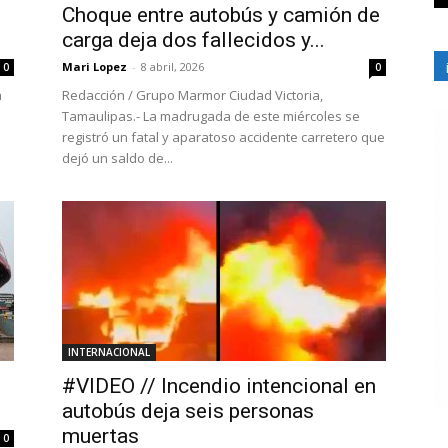
n
Choque entre autobús y camión de
carga deja dos fallecidos y...
Mari Lopez
-
8 abril, 2026
0
0
a
Redacción / Grupo Marmor Ciudad Victoria,
ó
Tamaulipas.- La madrugada de este miércoles se
registró un fatal y aparatoso accidente carretero que
dejó un saldo de...
INTERNACIONAL
#VIDEO // Incendio intencional en
autobús deja seis personas
muertas
0