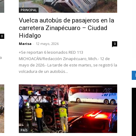
PRINCIPAL
Vuelca autobús de pasajeros en la
carretera Zinapécuaro – Ciudad
Hidalgo
0
Marisa
-
12 mayo, 2026
0
+Se reportan 6 lesionados RED 113
a
MICHOACÁN/Redacción Zinapécuaro, Mich.- 12 de
mayo de 2026.- La tarde de este martes, se registró la
volcadura de un autobús...
PAÍS