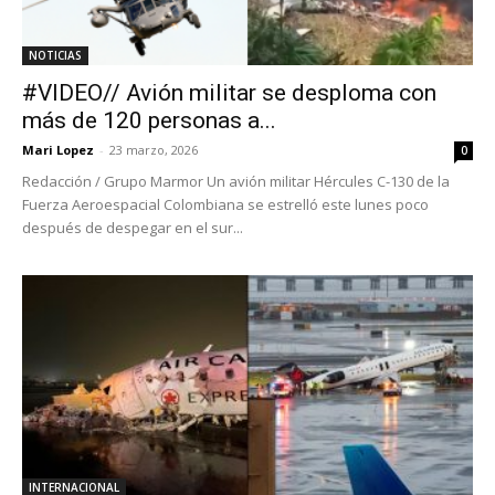
NOTICIAS
#VIDEO// Avión militar se desploma con
más de 120 personas a...
Mari Lopez
-
23 marzo, 2026
0
Redacción / Grupo Marmor Un avión militar Hércules C-130 de la
Fuerza Aeroespacial Colombiana se estrelló este lunes poco
después de despegar en el sur...
INTERNACIONAL