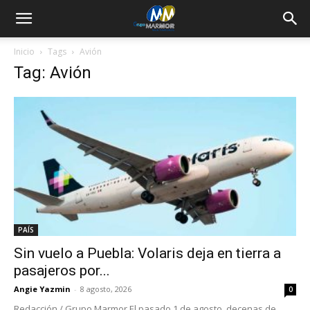
Inicio
Tags
Avión
Tag: Avión
PAÍS
Sin vuelo a Puebla: Volaris deja en tierra a
pasajeros por...
Angie Yazmin
-
8 agosto, 2026
0
Redacción / Grupo Marmor El pasado 1 de agosto, decenas de