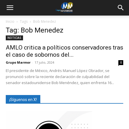
Inicio
Tags
Bob Menedez
Tag: Bob Menedez
NOTICIAS
AMLO critica a políticos conservadores tras
el caso de sobornos del...
Grupo Marmor
-
17 julio, 2024
0
El presidente de México, Andrés Manuel López Obrador, se
pronunció sobre la reciente declaración de culpabilidad del
senador estadounidense Bob Menéndez, quien enfrenta 16...
¡Síguenos en X!