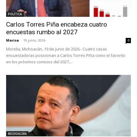
POLÍTICA
Carlos Torres Piña encabeza cuatro
encuestas rumbo al 2027
Marisa
-
19 junio, 2026
0
Morelia, Michoacán, 19 de junio de 2026.- Cuatro casas
encuestadoras posicionan a Carlos Torres Piña como el favorito
en los próximos comicios del 2027,...
MICHOACÁN