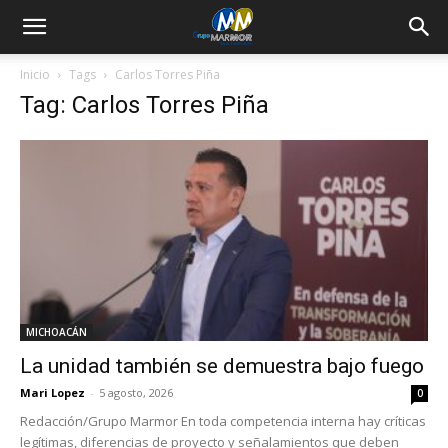
Inicio
Tags
Carlos Torres Piña
Tag: Carlos Torres Piña
MICHOACÁN
La unidad también se demuestra bajo fuego
Mari Lopez
-
5 agosto, 2026
0
Redacción/Grupo Marmor En toda competencia interna hay críticas
legítimas, diferencias de proyecto y señalamientos que deben