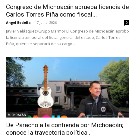
Congreso de Michoacán aprueba licencia de
Carlos Torres Piña como fiscal...
Ángel Bedolla
-
17 junio, 2026
0
Javier Velázquez/Grupo Marmor El Congreso de Michoacán aprobó
la licencia temporal del fiscal general del estado, Carlos Torres
Piña, quien se separará de su cargo...
MICHOACÁN
De Paracho a la contienda por Michoacán;
conoce la trayectoria política...