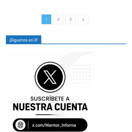
1
2
3
¡Síguenos en X!