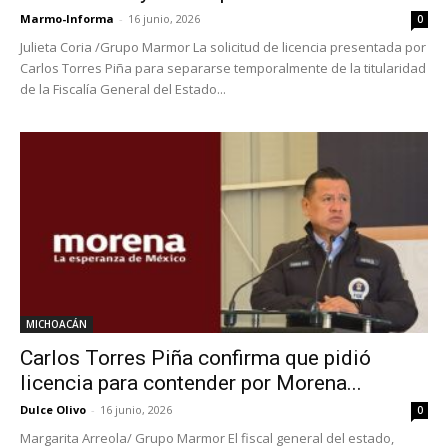
Marmo-Informa
-
16 junio, 2026
0
Julieta Coria /Grupo Marmor La solicitud de licencia presentada por
Carlos Torres Piña para separarse temporalmente de la titularidad
de la Fiscalía General del Estado...
MICHOACÁN
Carlos Torres Piña confirma que pidió
licencia para contender por Morena...
Dulce Olivo
-
16 junio, 2026
0
Margarita Arreola/ Grupo Marmor El fiscal general del estado,