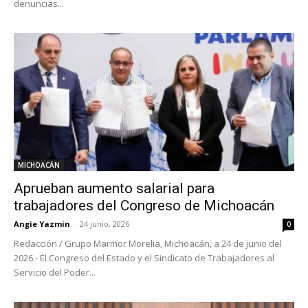
denuncias...
MICHOACÁN
Aprueban aumento salarial para
trabajadores del Congreso de Michoacán
Angie Yazmin
-
24 junio, 2026
0
Redacción / Grupo Marmor Morelia, Michoacán, a 24 de junio del
2026.- El Congreso del Estado y el Sindicato de Trabajadores al
Servicio del Poder...