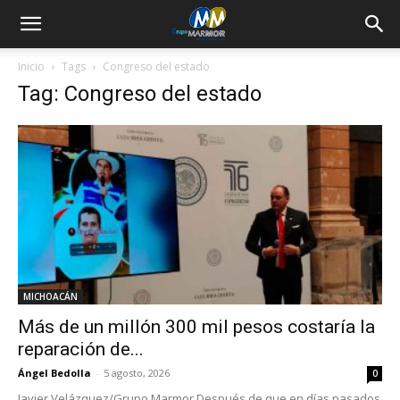
Inicio
Tags
Congreso del estado
Tag: Congreso del estado
MICHOACÁN
Más de un millón 300 mil pesos costaría la
reparación de...
Ángel Bedolla
-
5 agosto, 2026
0
Javier Velázquez/Grupo Marmor Después de que en días pasados