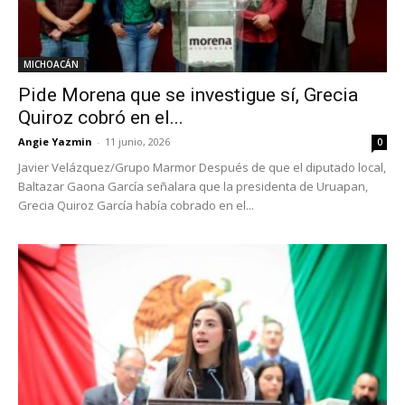
MICHOACÁN
Pide Morena que se investigue sí, Grecia
Quiroz cobró en el...
Angie Yazmin
-
11 junio, 2026
0
Javier Velázquez/Grupo Marmor Después de que el diputado local,
Baltazar Gaona García señalara que la presidenta de Uruapan,
Grecia Quiroz García había cobrado en el...