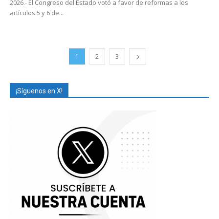
2026.- El Congreso del Estado votó a favor de reformas a los
artículos 5 y 6 de...
1
2
3
¡Síguenos en X!