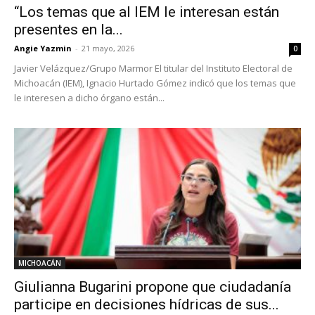
“Los temas que al IEM le interesan están
presentes en la...
Angie Yazmin
-
21 mayo, 2026
0
Javier Velázquez/Grupo Marmor El titular del Instituto Electoral de
Michoacán (IEM), Ignacio Hurtado Gómez indicó que los temas que
le interesen a dicho órgano están...
MICHOACÁN
Giulianna Bugarini propone que ciudadanía
participe en decisiones hídricas de sus...