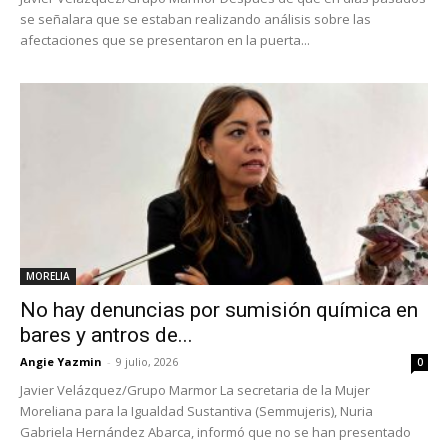
se señalara que se estaban realizando análisis sobre las
afectaciones que se presentaron en la puerta...
MORELIA
No hay denuncias por sumisión química en
bares y antros de...
Angie Yazmin
-
9 julio, 2026
0
Javier Velázquez/Grupo Marmor La secretaria de la Mujer
Moreliana para la Igualdad Sustantiva (Semmujeris), Nuria
Gabriela Hernández Abarca, informó que no se han presentado