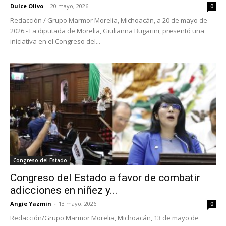
Dulce Olivo
-
20 mayo, 2026
0
Redacción / Grupo Marmor Morelia, Michoacán, a 20 de mayo de
2026.- La diputada de Morelia, Giulianna Bugarini, presentó una
iniciativa en el Congreso del...
Congreso del Estado
Congreso del Estado a favor de combatir
adicciones en niñez y...
Angie Yazmin
-
13 mayo, 2026
0
Redacción/Grupo Marmor Morelia, Michoacán, 13 de mayo de