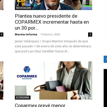
MICHOACÁN
Plantea nuevo presidente de
COPARMEX incrementar hasta en
un 30 por...
Marmo-Informa
-
5 febrero, 2026
0
0
Javier Velázquez / Grupo Marmor Después de que
este pasado 1 de enero de este año se determinara
que José Luis Díaz Santillán fuese el...
ECONOMÍA
Coparmex prevé menor