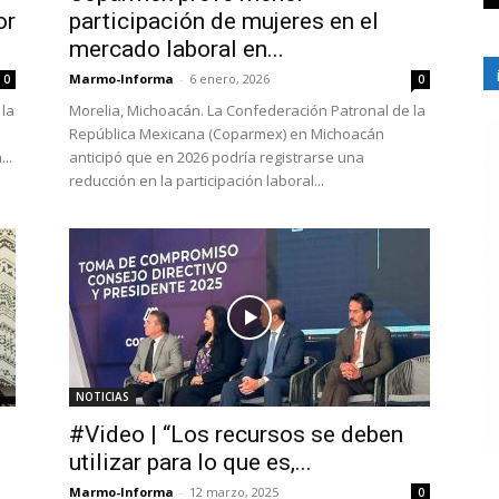
or
participación de mujeres en el
mercado laboral en...
Marmo-Informa
-
6 enero, 2026
0
0
 la
Morelia, Michoacán. La Confederación Patronal de la
República Mexicana (Coparmex) en Michoacán
..
anticipó que en 2026 podría registrarse una
reducción en la participación laboral...
NOTICIAS
#Video | “Los recursos se deben
utilizar para lo que es,...
Marmo-Informa
-
12 marzo, 2025
0