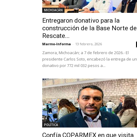
MICHOACÁN
Entregaron donativo para la
construcción de la Base Norte de
Rescate...
Marmo-Informa
-
13 febrero, 2026
Zamora, Michoacán; a 7 de febrero de 2026.- El
presidente Carlos Soto, encabezó la entrega de un
donativo por 772 mil 032 pesos a...
POLÍTICA
Confía COPARMEX en que visita