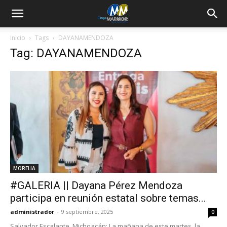
Inicio
Tags
DAYANAMENDOZA
Tag: DAYANAMENDOZA
MORELIA
#GALERIA || Dayana Pérez Mendoza
participa en reunión estatal sobre temas...
administrador
-
9 septiembre, 2025
0
Salvador Escalante, Michoacán: La mañana de este martes, la