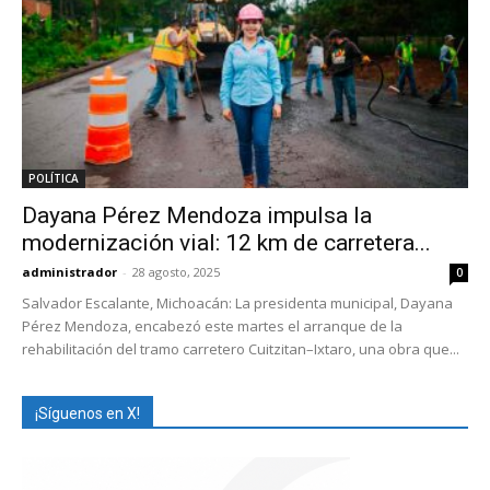
POLÍTICA
Dayana Pérez Mendoza impulsa la
modernización vial: 12 km de carretera...
administrador
-
28 agosto, 2025
0
Salvador Escalante, Michoacán: La presidenta municipal, Dayana
Pérez Mendoza, encabezó este martes el arranque de la
rehabilitación del tramo carretero Cuitzitan–Ixtaro, una obra que...
¡Síguenos en X!