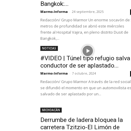
Bangkok:...
Marmo-Informa
-
24 septiembre, 2025
Redacción/ Grupo Marmor Un enorme socavón de 
metros de profundidad se abrió este miércoles
frente al Hospital Vajira, en pleno distrito Dusit de
Bangkok,...
NOTICIAS
#VIDEO | Túnel tipo refugio salva
conductor de ser aplastado...
Marmo-Informa
-
7 octubre, 2024
Redacción/ Grupo Marmor A través de la red social
se difundió el momento en que un automovilista e
salvado de ser aplastado por un...
MICHOACÁN
Derrumbe de ladera bloquea la
carretera Tzitzio-El Limón de