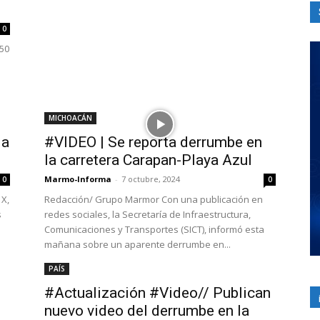
0
50
MICHOACÁN
 a
#VIDEO | Se reporta derrumbe en
la carretera Carapan-Playa Azul
Marmo-Informa
-
7 octubre, 2024
0
0
 X,
Redacción/ Grupo Marmor Con una publicación en
s
redes sociales, la Secretaría de Infraestructura,
Comunicaciones y Transportes (SICT), informó esta
mañana sobre un aparente derrumbe en...
PAÍS
#Actualización #Video// Publican
nuevo video del derrumbe en la