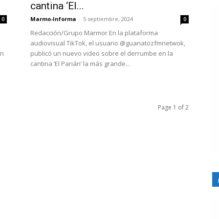
cantina ‘El...
Marmo-Informa
-
5 septiembre, 2024
0
0
Redacción/Grupo Marmor En la plataforma
audiovisual TikTok, el usuario @guanatozfmnetwok,
on
publicó un nuevo video sobre el derrumbe en la
cantina ‘El Parián’ la más grande...
Page 1 of 2