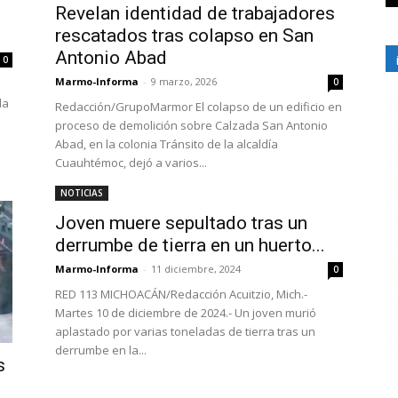
Revelan identidad de trabajadores
rescatados tras colapso en San
Antonio Abad
0
Marmo-Informa
-
9 marzo, 2026
0
da
Redacción/GrupoMarmor El colapso de un edificio en
proceso de demolición sobre Calzada San Antonio
Abad, en la colonia Tránsito de la alcaldía
Cuauhtémoc, dejó a varios...
NOTICIAS
Joven muere sepultado tras un
derrumbe de tierra en un huerto...
Marmo-Informa
-
11 diciembre, 2024
0
RED 113 MICHOACÁN/Redacción Acuitzio, Mich.-
Martes 10 de diciembre de 2024.- Un joven murió
aplastado por varias toneladas de tierra tras un
derrumbe en la...
s