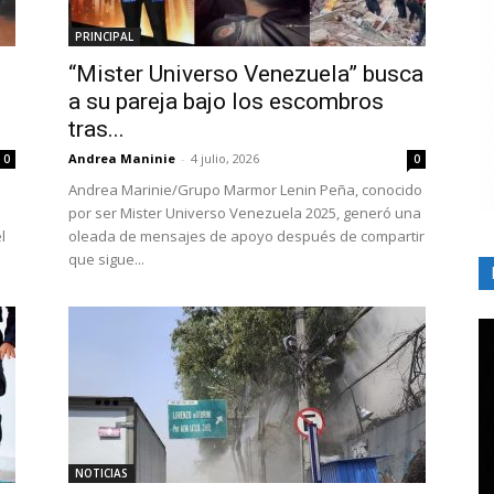
PRINCIPAL
“Mister Universo Venezuela” busca
a su pareja bajo los escombros
tras...
Andrea Maninie
-
4 julio, 2026
0
0
Andrea Marinie/Grupo Marmor Lenin Peña, conocido
por ser Mister Universo Venezuela 2025, generó una
l
oleada de mensajes de apoyo después de compartir
que sigue...
NOTICIAS