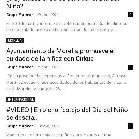
Niño?...
Grupo Marmor
-
29 abril, 2024
0
Este 30 de abril, conforme a la celebración por el Día del Niño, se
ha especulado acerca de la continuidad de labores en la...
MORELIA
Ayuntamiento de Morelia promueve el
cuidado de la niñez con Cirkua
Grupo Marmor
-
25 abril, 2023
0
•En su paso por las tenencias al Poniente del municipio, Alfonso
Martínez escuchó las necesidades de los habitantes de la zona
rural. Morelia, Michoacán; 25...
INTERNACIONAL
#VIDEO | En pleno festejo del Día del Niño
se desata...
Grupo Marmor
-
1 mayo, 2022
0
Momentos de terror vivieron niños y profesores de una