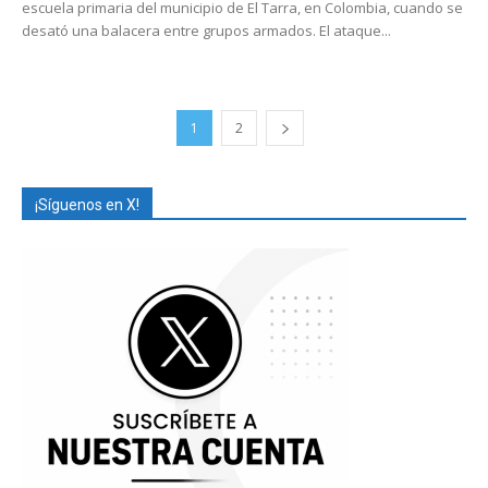
escuela primaria del municipio de El Tarra, en Colombia, cuando se
desató una balacera entre grupos armados. El ataque...
1
2
¡Síguenos en X!