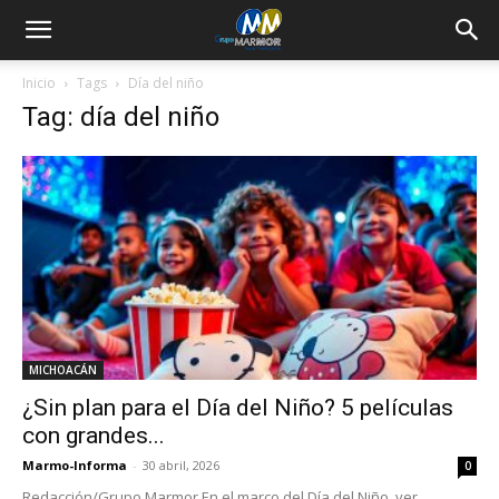
Inicio
Tags
Día del niño
Tag: día del niño
MICHOACÁN
¿Sin plan para el Día del Niño? 5 películas
con grandes...
Marmo-Informa
-
30 abril, 2026
0
Redacción/Grupo Marmor En el marco del Día del Niño, ver