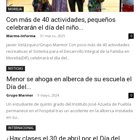
MORELIA
Con más de 40 actividades, pequeños
celebrarán el día del niño...
Marmo-Informa
-
31 marzo, 2025
0
Javier Velázquez/Grupo Marmor Con poco más de 40 actividades
recreativas el Sistema para el Desarrollo Integral de la Familia en
Morelia(DIF), celebrará el día del...
NOTICIAS
Menor se ahoga en alberca de su escuela el
Día del...
Grupo Marmor
-
9 mayo, 2024
0
Un estudiante de quinto grado del Instituto José Azueta de Puebla
permanece en el hospital tras un accidente en la alberca instalada
en su...
INTERNACIONAL
¿Hay clases el 30 de abril por el Día del