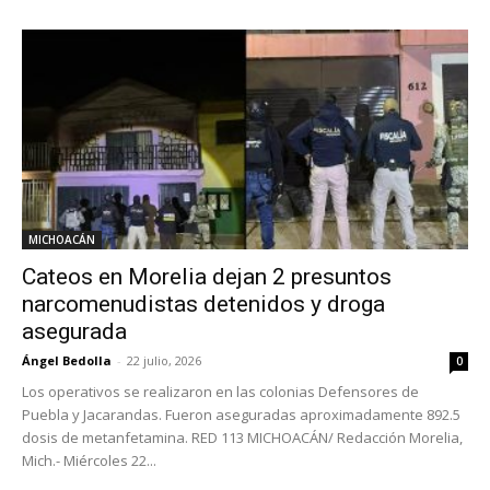
MICHOACÁN
Cateos en Morelia dejan 2 presuntos
narcomenudistas detenidos y droga
asegurada
Ángel Bedolla
-
22 julio, 2026
0
Los operativos se realizaron en las colonias Defensores de
Puebla y Jacarandas. Fueron aseguradas aproximadamente 892.5
dosis de metanfetamina. RED 113 MICHOACÁN/ Redacción Morelia,
Mich.- Miércoles 22...