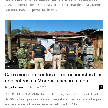
2026.- Elementos de la Guardia Civil en coordinación de la Guardia
Nacional, tras una persecución en...
NOTICIAS
Caen cinco presuntos narcomenudistas tras
dos cateos en Morelia; aseguran más...
Jorge Palomero
-
24 julio, 2026
0
RED 113 MICHOACÁN/Redacción Morelia, Mich.- Viernes 24 de julio
de 2026.- Cinco presuntos narcomenudistas fueron detenidos por
elementos de la Fiscalía General del Estado (FGE)...