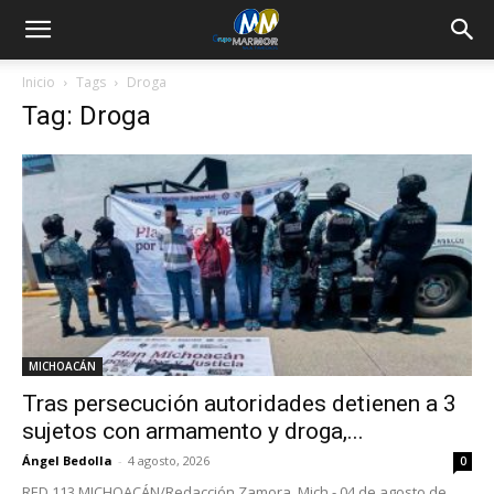
Inicio
Tags
Droga
Tag: Droga
MICHOACÁN
Tras persecución autoridades detienen a 3
sujetos con armamento y droga,...
Ángel Bedolla
-
4 agosto, 2026
0
RED 113 MICHOACÁN/Redacción Zamora, Mich.- 04 de agosto de