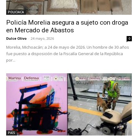
POLICIACA
Policía Morelia asegura a sujeto con droga
en Mercado de Abastos
Dulce Olivo
-
24 mayo, 2026
0
Morelia, Michoacán; a 24 de mayo de 2026. Un hombre de 30 años
fue puesto a disposición de la Fiscalía General de la República
por...
PAÍS