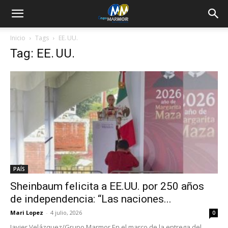
Inicio
Tags
EE. UU.
Tag: EE. UU.
PAÍS
Sheinbaum felicita a EE.UU. por 250 años
de independencia: “Las naciones...
Mari Lopez
-
4 julio, 2026
0
Javier Velázquez/Grupo Marmor En el marco de la entrega del