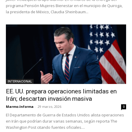
programa Pensión Mujeres Bienestar en el municipio de Quiroga,
la presidenta de México, Claudia Sheinbaum...
INTERNACIONAL
EE. UU. prepara operaciones limitadas en
Irán; descartan invasión masiva
Marmo-Informa
-
29 marzo, 2026
0
El Departamento de Guerra de Estados Unidos alista operaciones
en Irán que podrían durar varias semanas, según reporta The
Washington Post citando fuentes oficiales....