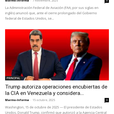
Marmo-Informa
-
7 noviembre, 2025
0
La Administración Federal de Aviación (FAA, por sus siglas en
inglés) anunció que, ante el cierre prolongado del Gobierno
federal de Estados Unidos, se...
PRINCIPAL
Trump autoriza operaciones encubiertas de
la CIA en Venezuela y considera...
Marmo-Informa
-
15 octubre, 2025
0
Washington, 15 de octubre de 2025 — El presidente de Estados
Unidos, Donald Trump, confirmó que autorizó a la Agencia Central