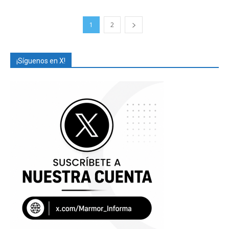
1
2
¡Síguenos en X!