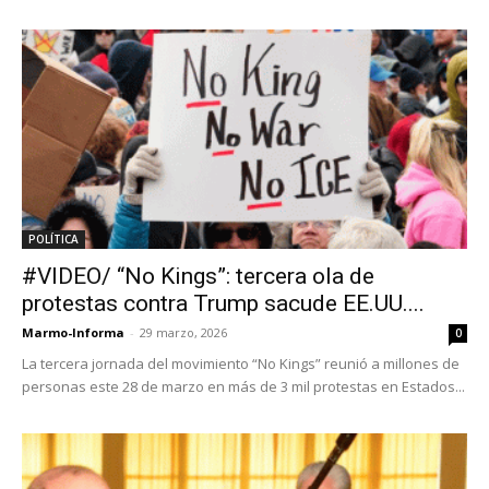
POLÍTICA
#VIDEO/ “No Kings”: tercera ola de
protestas contra Trump sacude EE.UU....
Marmo-Informa
-
29 marzo, 2026
0
La tercera jornada del movimiento “No Kings” reunió a millones de
personas este 28 de marzo en más de 3 mil protestas en Estados...