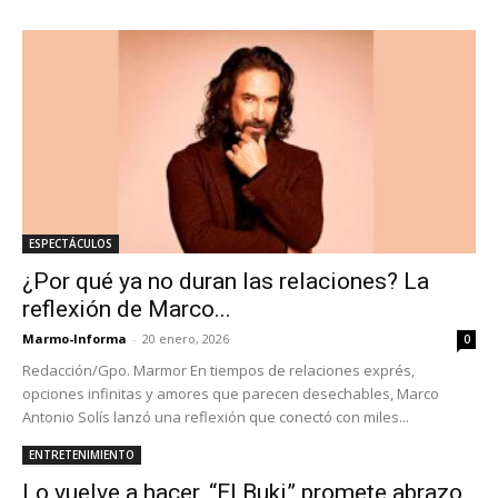
ESPECTÁCULOS
¿Por qué ya no duran las relaciones? La
reflexión de Marco...
Marmo-Informa
-
20 enero, 2026
0
Redacción/Gpo. Marmor En tiempos de relaciones exprés,
opciones infinitas y amores que parecen desechables, Marco
Antonio Solís lanzó una reflexión que conectó con miles...
ENTRETENIMIENTO
Lo vuelve a hacer, “El Buki” promete abrazo