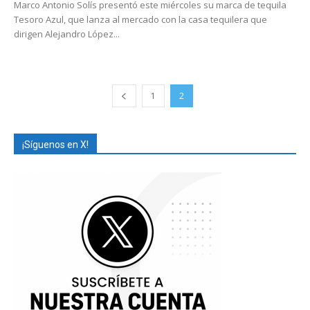
Marco Antonio Solís presentó este miércoles su marca de tequila
Tesoro Azul, que lanza al mercado con la casa tequilera que
dirigen Alejandro López...
1
2
¡Síguenos en X!