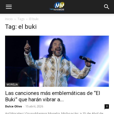
Inicio
Tags
El buki
Tag: el buki
MORELIA
Las canciones más emblemáticas de “El
Buki” que harán vibrar a...
Dulce Olivo
-
15 abril, 2026
0
Axl Morales/ GrupoMarmor Morelia, Michoacán; a 15 de Abril de