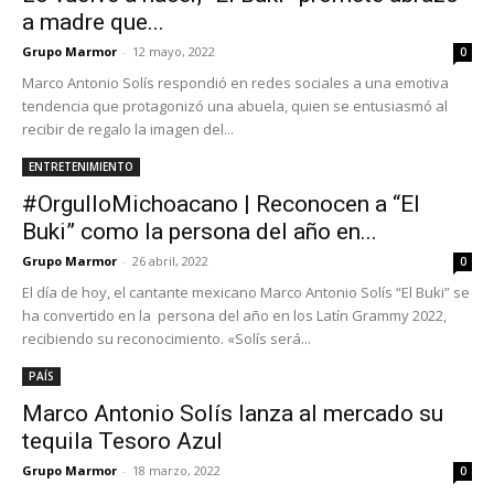
a madre que...
Grupo Marmor
-
12 mayo, 2022
0
Marco Antonio Solís respondió en redes sociales a una emotiva
tendencia que protagonizó una abuela, quien se entusiasmó al
recibir de regalo la imagen del...
ENTRETENIMIENTO
#OrgulloMichoacano | Reconocen a “El
Buki” como la persona del año en...
Grupo Marmor
-
26 abril, 2022
0
El día de hoy, el cantante mexicano Marco Antonio Solís “El Buki” se
ha convertido en la persona del año en los Latín Grammy 2022,
recibiendo su reconocimiento. «Solís será...
PAÍS
Marco Antonio Solís lanza al mercado su
tequila Tesoro Azul
Grupo Marmor
-
18 marzo, 2022
0