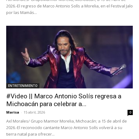
2026.-El regreso de Marco Antonio Solís a Morelia, en el Festival Jalo
por las Mamás...
ENTRETENIMIENTO
#Video || Marco Antonio Solís regresa a
Michoacán para celebrar a...
Marisa
-
15 abril, 2026
0
Axl Morales/ Grupo Marmor Morelia, Michoacán; a 15 de abril de
2026.-El reconocido cantante Marco Antonio Solís volverá a su
tierra natal para ofrecer...