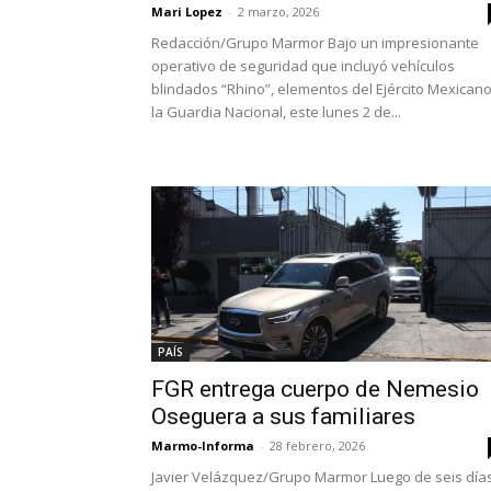
Mari Lopez
-
2 marzo, 2026
Redacción/Grupo Marmor Bajo un impresionante
operativo de seguridad que incluyó vehículos
blindados “Rhino”, elementos del Ejército Mexicano
la Guardia Nacional, este lunes 2 de...
PAÍS
FGR entrega cuerpo de Nemesio
Oseguera a sus familiares
Marmo-Informa
-
28 febrero, 2026
Javier Velázquez/Grupo Marmor Luego de seis día