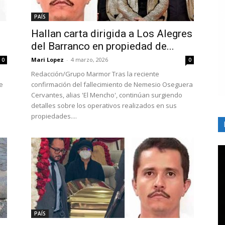
PAÍS
Hallan carta dirigida a Los Alegres
del Barranco en propiedad de...
Mari Lopez
-
4 marzo, 2026
0
0
Redacción/Grupo Marmor Tras la reciente
e
confirmación del fallecimiento de Nemesio Oseguera
.
Cervantes, alias 'El Mencho', continúan surgiendo
detalles sobre los operativos realizados en sus
propiedades....
PAÍS