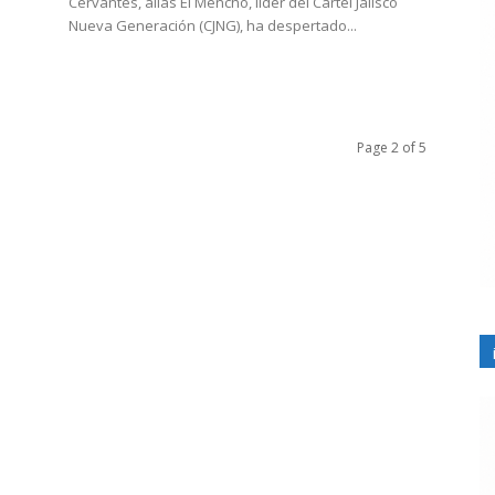
Cervantes, alias El Mencho, líder del Cártel Jalisco
Nueva Generación (CJNG), ha despertado...
Page 2 of 5