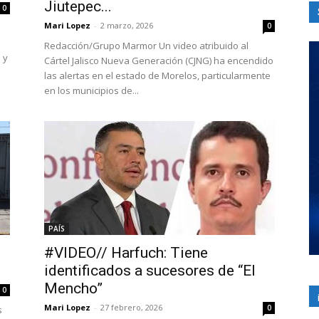
Jiutepec...
0
Mari Lopez
-
2 marzo, 2026
0
Redacción/Grupo Marmor Un video atribuido al
 y
Cártel Jalisco Nueva Generación (CJNG) ha encendido
las alertas en el estado de Morelos, particularmente
en los municipios de...
PAÍS
#VIDEO// Harfuch: Tiene
identificados a sucesores de “El
Mencho”
0
Mari Lopez
-
27 febrero, 2026
0
s