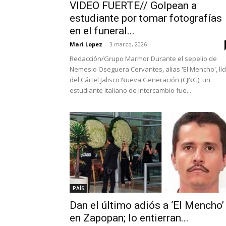
VIDEO FUERTE// Golpean a
estudiante por tomar fotografías
en el funeral...
Mari Lopez
-
3 marzo, 2026
Redacción/Grupo Marmor Durante el sepelio de
Nemesio Oseguera Cervantes, alias 'El Mencho', lí
del Cártel Jalisco Nueva Generación (CJNG), un
estudiante italiano de intercambio fue...
PAÍS
Dan el último adiós a ‘El Mencho’
en Zapopan; lo entierran...