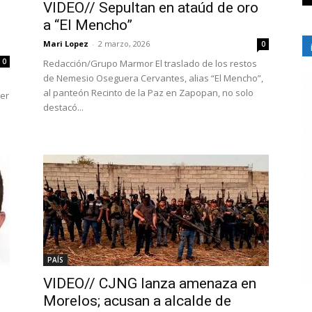
VIDEO// Sepultan en ataúd de oro
a “El Mencho”
Mari Lopez
-
2 marzo, 2026
0
0
Redacción/Grupo Marmor El traslado de los restos
de Nemesio Oseguera Cervantes, alias “El Mencho”,
al panteón Recinto de la Paz en Zapopan, no solo
der
destacó...
PAÍS
VIDEO// CJNG lanza amenaza en
Morelos; acusan a alcalde de