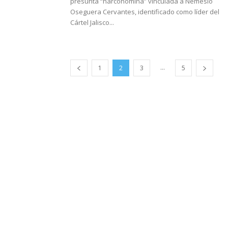
presunta “narconómina” vinculada a Nemesio
Oseguera Cervantes, identificado como líder del
Cártel Jalisco...
...
1
2
3
5