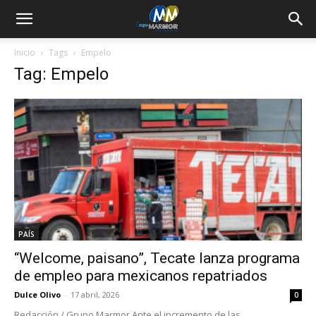
Inicio
Tags
Empelo
Tag: Empelo
PAÍS
“Welcome, paisano”, Tecate lanza programa
de empleo para mexicanos repatriados
Dulce Olivo
-
17 abril, 2026
0
Redacción / Grupo Marmor Ante el incremento de las