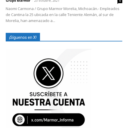
Grupo Marmor
-
23 octubre, 2021
0
Naomi Carmona / Grupo Marmor Morelia, Michoacán.- Empleados
de Cantina la 25 ubicada en la calle Teniente Alemán, al sur de
Morelia, han amenazado a...
¡Síguenos en X!