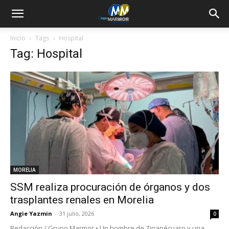
Inicio
Tags
Hospital
Tag: Hospital
MORELIA
SSM realiza procuración de órganos y dos
trasplantes renales en Morelia
Angie Yazmin
-
31 julio, 2026
0
Redacción / Grupo Marmor • Un hombre de Zinapécuaro y una