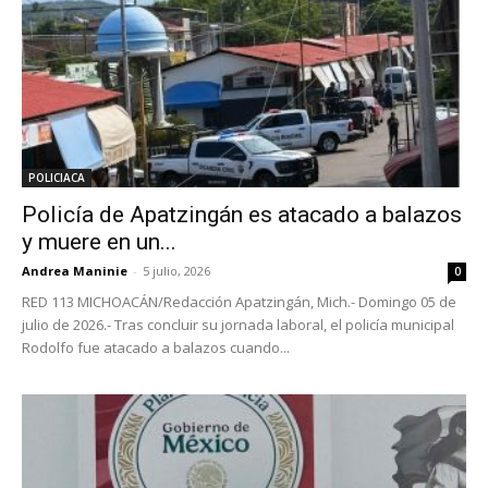
POLICIACA
Policía de Apatzingán es atacado a balazos
y muere en un...
Andrea Maninie
-
5 julio, 2026
0
RED 113 MICHOACÁN/Redacción Apatzingán, Mich.- Domingo 05 de
julio de 2026.- Tras concluir su jornada laboral, el policía municipal
Rodolfo fue atacado a balazos cuando...