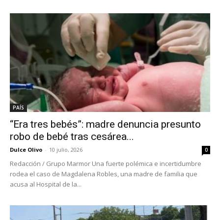
PAÍS
“Era tres bebés”: madre denuncia presunto
robo de bebé tras cesárea...
Dulce Olivo
-
10 julio, 2026
0
Redacción / Grupo Marmor Una fuerte polémica e incertidumbre
rodea el caso de Magdalena Robles, una madre de familia que
acusa al Hospital de la...