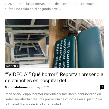
2026.-Durante las primeras horas de este sábado, una mujer
sufrió una caída en el segundo nivel...
NOTICIAS
#VIDEO // “¡Qué horror!” Reportan presencia
de chinches en hospital del...
Marmo-Informa
-
26 mayo, 2026
0
Redacción/Grupo Marmor Pacientes y familiares denunciaron en
redes sociales la presunta presencia de chinches en el piso 11 de
la Unidad Médica de Alta Especialidad...