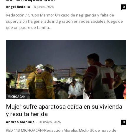
Ángel Bedolla
-
8 junio, 2026
0
Redacción / Grupo Marmor Un caso de negligencia y falta de
supervisión ha generado indignación en redes sociales, luego de
que un padre de familia...
MICHOACÁN
Mujer sufre aparatosa caída en su vivienda
y resulta herida
Andrea Maninie
-
30 mayo, 2026
0
RED 113 MICHOACÁN/Redacción Morelia, Mich.- 30 de mayo de