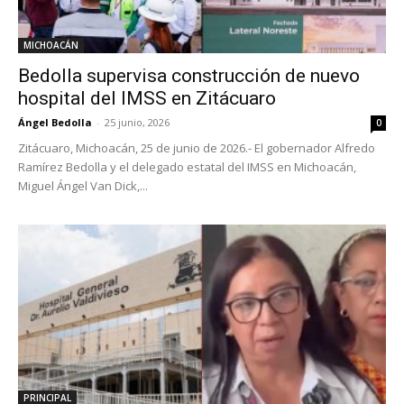
MICHOACÁN
Bedolla supervisa construcción de nuevo
hospital del IMSS en Zitácuaro
Ángel Bedolla
-
25 junio, 2026
0
Zitácuaro, Michoacán, 25 de junio de 2026.- El gobernador Alfredo
Ramírez Bedolla y el delegado estatal del IMSS en Michoacán,
Miguel Ángel Van Dick,...
PRINCIPAL