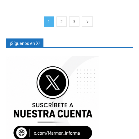
1
2
3
¡Síguenos en X!