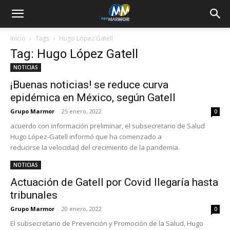
Inicio
Tags
Hugo López Gatell
Tag: Hugo López Gatell
NOTICIAS
¡Buenas noticias! se reduce curva
epidémica en México, según Gatell
Grupo Marmor
-
25 enero, 2022
0
acuerdo con información preliminar, el subsecretario de Salud
Hugo López-Gatell informó que ha comenzado a
reducirse la velocidad del crecimiento de la pandemia.
NOTICIAS
Actuación de Gatell por Covid llegaría hasta
tribunales
Grupo Marmor
-
20 enero, 2022
0
El subsecretario de Prevención y Promoción de la Salud, Hugo