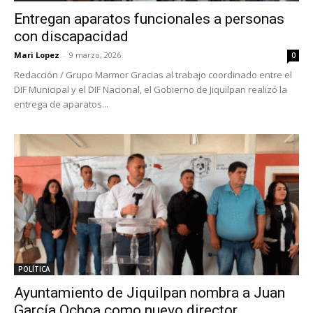
Entregan aparatos funcionales a personas
con discapacidad
Mari Lopez
-
9 marzo, 2026
0
Redacción / Grupo Marmor Gracias al trabajo coordinado entre el
DIF Municipal y el DIF Nacional, el Gobierno de Jiquilpan realizó la
entrega de aparatos...
POLÍTICA
Ayuntamiento de Jiquilpan nombra a Juan
García Ochoa como nuevo director...