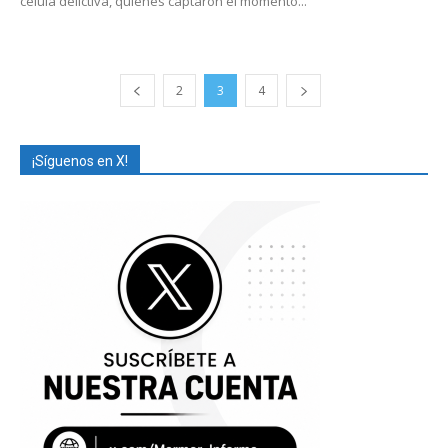
célula delictiva, quienes captaron el momento...
2
3
4
¡Síguenos en X!