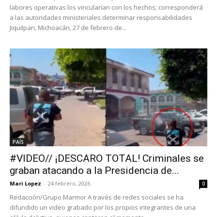
labores operativas los vincularían con los hechos; corresponderá
a las autoridades ministeriales determinar responsabilidades
Jiquilpan, Michoacán, 27 de febrero de...
PAÍS
#VIDEO// ¡DESCARO TOTAL! Criminales se
graban atacando a la Presidencia de...
Mari Lopez
-
24 febrero, 2026
0
Redacción/Grupo Marmor A través de redes sociales se ha
difundido un video grabado por los propios integrantes de una