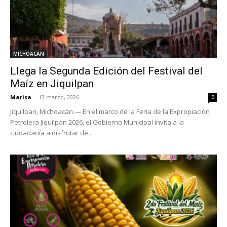
MICHOACÁN
Llega la Segunda Edición del Festival del
Maíz en Jiquilpan
Marisa
-
13 marzo, 2026
0
Jiquilpan, Michoacán.— En el marco de la Feria de la Expropiación
Petrolera Jiquilpan 2026, el Gobierno Municipal invita a la
ciudadanía a disfrutar de...