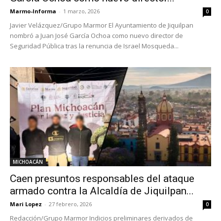
Marmo-Informa
-
1 marzo, 2026
0
Javier Velázquez/Grupo Marmor El Ayuntamiento de Jiquilpan
nombró a Juan José García Ochoa como nuevo director de
Seguridad Pública tras la renuncia de Israel Mosqueda...
MICHOACÁN
Caen presuntos responsables del ataque
armado contra la Alcaldía de Jiquilpan...
Mari Lopez
-
27 febrero, 2026
0
Redacción/Grupo Marmor Indicios preliminares derivados de