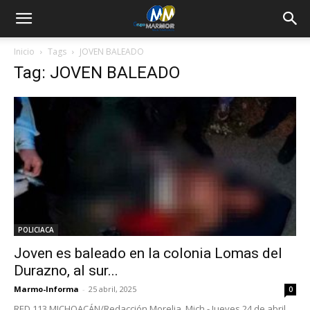
Inicio
Tags
JOVEN BALEADO
Tag: JOVEN BALEADO
POLICIACA
Joven es baleado en la colonia Lomas del
Durazno, al sur...
Marmo-Informa
-
25 abril, 2025
0
RED 113 MICHOACÁN/Redacción Morelia, Mich.- Jueves 24 de abril