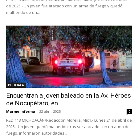
de 2025.- Un joven fue atacado con un arma de fuego y quedó
malherido de un...
POLICIACA
Encuentran a joven baleado en la Av. Héroes
de Nocupétaro, en...
Marmo-Informa
-
22 abril, 2025
0
RED 113 MICHOACÁN/Redacción Morelia, Mich.- Lunes 21 de abril de
2025.- Un joven quedó malherido tras ser atacado con un arma de
fuego, informaron autoridades...