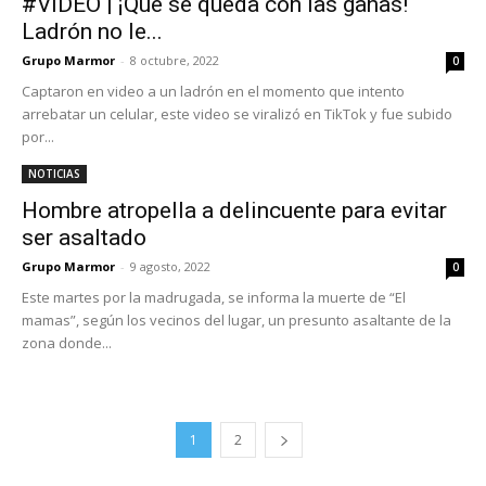
#VIDEO | ¡Qué se queda con las ganas!
Ladrón no le...
Grupo Marmor
-
8 octubre, 2022
0
Captaron en video a un ladrón en el momento que intento
arrebatar un celular, este video se viralizó en TikTok y fue subido
por...
NOTICIAS
Hombre atropella a delincuente para evitar
ser asaltado
Grupo Marmor
-
9 agosto, 2022
0
Este martes por la madrugada, se informa la muerte de “El
mamas”, según los vecinos del lugar, un presunto asaltante de la
zona donde...
1
2