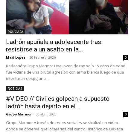
POLICIACA
Ladrón apuñala a adolescente tras
resistirse a un asalto en la...
Mari Lopez
-
20 febrero, 2026
0
Redacción/Grupo Marmor Una joven de tan solo 15 años de edad
fue víctima de una brutal agresión con arma blanca luego de que
intentaran despojarla...
NOTICIAS
#VIDEO // Civiles golpean a supuesto
ladrón hasta dejarlo en el...
Grupo Marmor
-
30 abril, 2023
0
Grupo Marmor A través de redes sociales se viralizó un video
donde se observa que locatarios del centro Histórico de Oaxaca