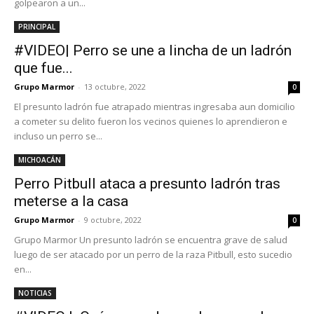
golpearon a un...
PRINCIPAL
#VIDEO| Perro se une a lincha de un ladrón
que fue...
Grupo Marmor
-
13 octubre, 2022
0
El presunto ladrón fue atrapado mientras ingresaba aun domicilio
a cometer su delito fueron los vecinos quienes lo aprendieron e
incluso un perro se...
MICHOACÁN
Perro Pitbull ataca a presunto ladrón tras
meterse a la casa
Grupo Marmor
-
9 octubre, 2022
0
Grupo Marmor Un presunto ladrón se encuentra grave de salud
luego de ser atacado por un perro de la raza Pitbull, esto sucedio
en...
NOTICIAS