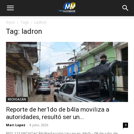
Inicio
Tags
Ladron
Tag: ladron
MICHOACÁN
Reporte de her1do de b4la moviliza a
autoridades, resultó ser un...
Mari Lopez
-
8 julio, 2026
0
RED 113 MICHOACÁN/Redacción Uruapan, Mich.- 08 de julio de