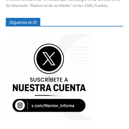
de televisión "Malcon el de en Medio" en los 2000, Frankie...
¡Síguenos en X!