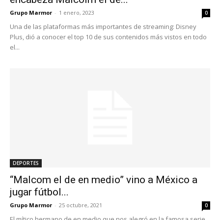
Grupo Marmor
-
1 enero, 2023
0
Una de las plataformas más importantes de streaming: Disney
Plus, dió a conocer el top 10 de sus contenidos más vistos en todo
el...
DEPORTES
“Malcom el de en medio” vino a México a
jugar fútbol...
Grupo Marmor
-
25 octubre, 2021
0
El mítico hermano de en medio que nos alegró en la famosa serie