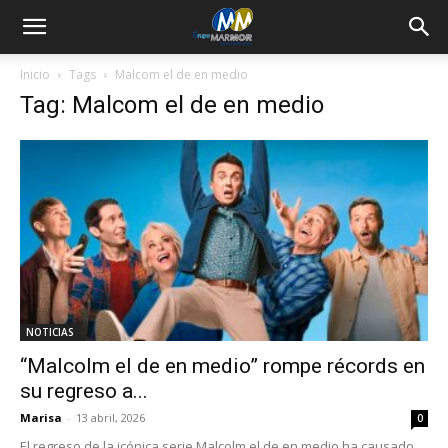
Inicio
Tags
Malcom el de en medio
Tag: Malcom el de en medio
NOTICIAS
“Malcolm el de en medio” rompe récords en
su regreso a...
Marisa
-
13 abril, 2026
0
El regreso de la icónica serie Malcolm el de en medio ha causado