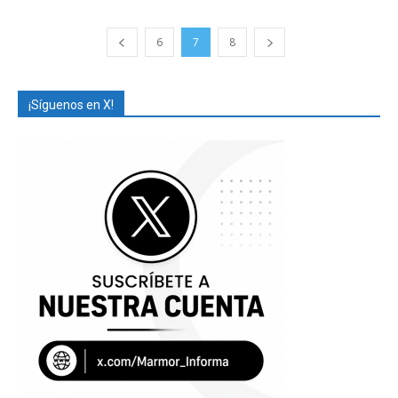
6
7
8
¡Síguenos en X!