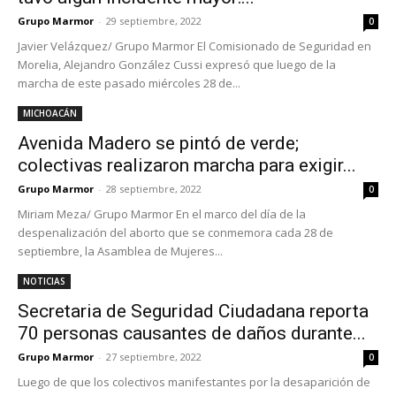
Grupo Marmor
-
29 septiembre, 2022
0
Javier Velázquez/ Grupo Marmor El Comisionado de Seguridad en
Morelia, Alejandro González Cussi expresó que luego de la
marcha de este pasado miércoles 28 de...
MICHOACÁN
Avenida Madero se pintó de verde;
colectivas realizaron marcha para exigir...
Grupo Marmor
-
28 septiembre, 2022
0
Miriam Meza/ Grupo Marmor En el marco del día de la
despenalización del aborto que se conmemora cada 28 de
septiembre, la Asamblea de Mujeres...
NOTICIAS
Secretaria de Seguridad Ciudadana reporta
70 personas causantes de daños durante...
Grupo Marmor
-
27 septiembre, 2022
0
Luego de que los colectivos manifestantes por la desaparición de