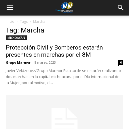
Inicio
Tags
Marcha
Tag: Marcha
MICHOACÁN
Protección Civil y Bomberos estarán
presentes en marchas por el 8M
Grupo Marmor
-
8 marzo, 2023
0
Javier Velázquez/Grupo Marmor Esta tarde se estarán realizando
dos marchas en la capital michoacana por el Día Internacional de
la Mujer, por tal motivo, el...