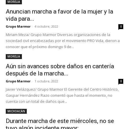
MORELIA
Anuncian marcha a favor de la mujer y la
vida para...
Grupo Marmor
-
4 octubre, 2022
0
Miriam Meza/ Grupo Marmor Diversas organizaciones de la
sociedad civil encabezadas por el movimiento PRO Vida, dieron a
conocer que el próximo domingo 9 de...
MORELIA
Aún sin avances sobre daños en cantería
después de la marcha...
Grupo Marmor
-
1 octubre, 2022
0
Javier Velázquez/ Grupo Marmor El Gerente del Centro Histórico,
Gaspar Hernández Razo comentó que hasta el momento, no
cuenta con un total de daños que...
MICHOACÁN
Durante marcha de este miércoles, no se
tuvo algún incidente mayor:...