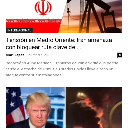
INTERNACIONAL
Tensión en Medio Oriente: Irán amenaza
con bloquear ruta clave del...
Mari Lopez
-
23 marzo, 2026
0
Redacción/Grupo Marmor El gobierno de Irán advirtió que podría
cerrar el estrecho de Ormuz si Estados Unidos lleva a cabo un
ataque contra sus instalaciones...