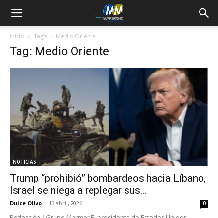
Inicio
Tags
Medio Oriente
Tag: Medio Oriente
NOTICIAS
Trump “prohibió” bombardeos hacia Líbano,
Israel se niega a replegar sus...
Dulce Olivo
-
17 abril, 2026
0
Redacción / Grupo Marmor El presidente de Estados Unidos,