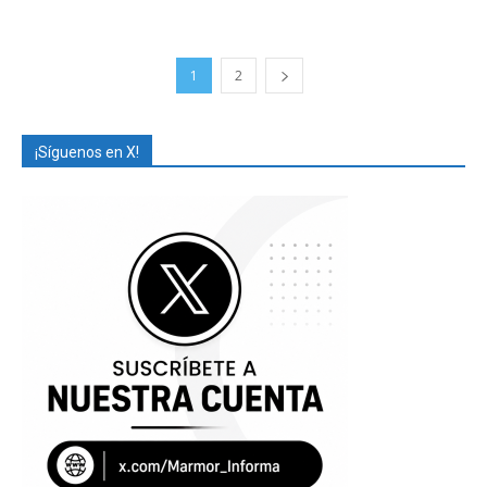
1
2
¡Síguenos en X!