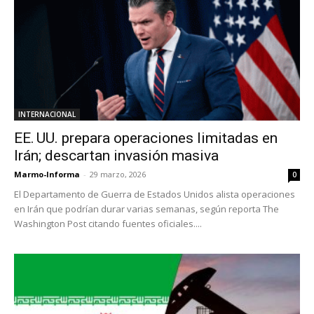
INTERNACIONAL
EE. UU. prepara operaciones limitadas en
Irán; descartan invasión masiva
Marmo-Informa
-
29 marzo, 2026
0
El Departamento de Guerra de Estados Unidos alista operaciones
en Irán que podrían durar varias semanas, según reporta The
Washington Post citando fuentes oficiales....