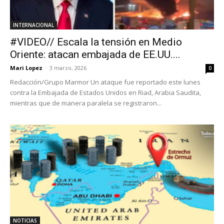
INTERNACIONAL
#VIDEO// Escala la tensión en Medio
Oriente: atacan embajada de EE.UU....
Mari Lopez
-
3 marzo, 2026
0
Redacción/Grupo Marmor Un ataque fue reportado este lunes
contra la Embajada de Estados Unidos en Riad, Arabia Saudita,
mientras que de manera paralela se registraron...
NOTICIAS