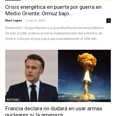
Crisis energética en puerta por guerra en
Medio Oriente: Ormuz bajo...
Mari Lopez
-
3 marzo, 2026
0
Redacción / Grupo Marmor La Guardia Revolucionaria Islámica
de Irán (CGRI), ordena el cierre indeterminado del estrecho de
Ormuz, ruta por el que pasa aproximadamente el 20% del...
NOTICIAS
Francia declara no dudará en usar armas
nucleares si la amenaza...