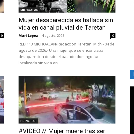
MICHOACÁN
a
Mujer desaparecida es hallada sin
vida en canal pluvial de Taretan
Mari Lopez
-
4 agosto, 2026
0
0
RED 113 MICHOACÁN/Redacción Taretan, Mich.- 04 de
agosto de 2026.- Una mujer que se encontraba
desaparecida desde el pasado domingo fue
localizada sin vida en...
PRINCIPAL
#VIDEO // Mujer muere tras ser