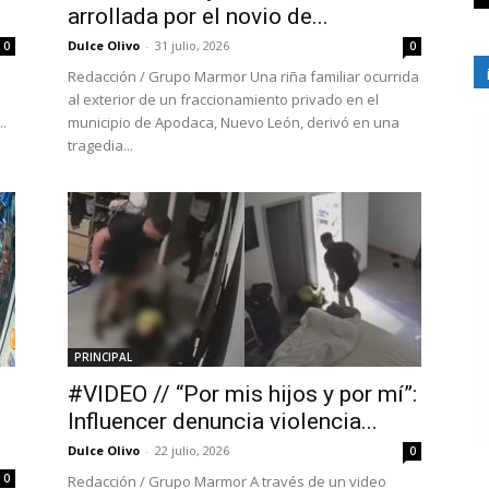
arrollada por el novio de...
Dulce Olivo
-
31 julio, 2026
0
0
Redacción / Grupo Marmor Una riña familiar ocurrida
al exterior de un fraccionamiento privado en el
.
municipio de Apodaca, Nuevo León, derivó en una
tragedia...
PRINCIPAL
#VIDEO // “Por mis hijos y por mí”:
Influencer denuncia violencia...
Dulce Olivo
-
22 julio, 2026
0
0
Redacción / Grupo Marmor A través de un video