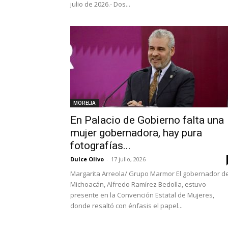
julio de 2026.- Dos...
MORELIA
En Palacio de Gobierno falta una
mujer gobernadora, hay pura
fotografías...
Dulce Olivo
-
17 julio, 2026
Margarita Arreola/ Grupo Marmor El gobernador d
Michoacán, Alfredo Ramírez Bedolla, estuvo
presente en la Convención Estatal de Mujeres,
donde resaltó con énfasis el papel...