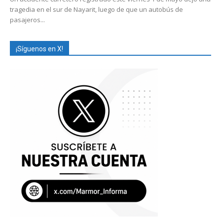
tragedia en el sur de Nayarit, luego de que un autobús de
pasajeros...
¡Síguenos en X!