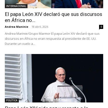
INTERNACIONAL
El papa León XIV declaró que sus discursos
en África no...
Andrea Maninie
-
18 abril, 2026
0
Andrea Marinie/Grupo Marmor El papa León XIV declaró que sus
discursos en África no eran respuesta al presidente de EE. UU.
Durante un vuelo a...
POLÍTICA