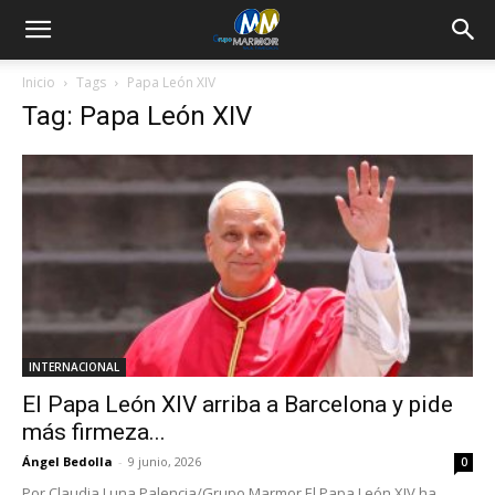
Inicio
Tags
Papa León XIV
Tag: Papa León XIV
INTERNACIONAL
El Papa León XIV arriba a Barcelona y pide
más firmeza...
Ángel Bedolla
-
9 junio, 2026
0
Por Claudia Luna Palencia/Grupo Marmor El Papa León XIV ha