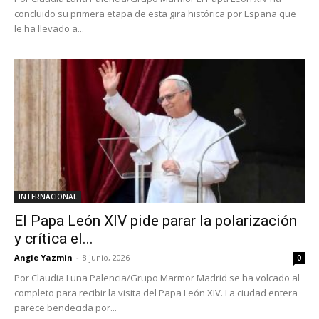
concluido su primera etapa de esta gira histórica por España que
le ha llevado a...
INTERNACIONAL
El Papa León XIV pide parar la polarización
y crítica el...
Angie Yazmin
-
8 junio, 2026
0
Por Claudia Luna Palencia/Grupo Marmor Madrid se ha volcado al
completo para recibir la visita del Papa León XIV. La ciudad entera
parece bendecida por...