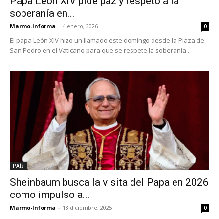
Papa León XIV pide paz y respeto a la
soberanía en...
Marmo-Informa
-
4 enero, 2026
0
El papa León XIV hizo un llamado este domingo desde la Plaza de
San Pedro en el Vaticano para que se respete la soberanía...
PAÍS
Sheinbaum busca la visita del Papa en 2026
como impulso a...
Marmo-Informa
-
13 diciembre, 2025
0