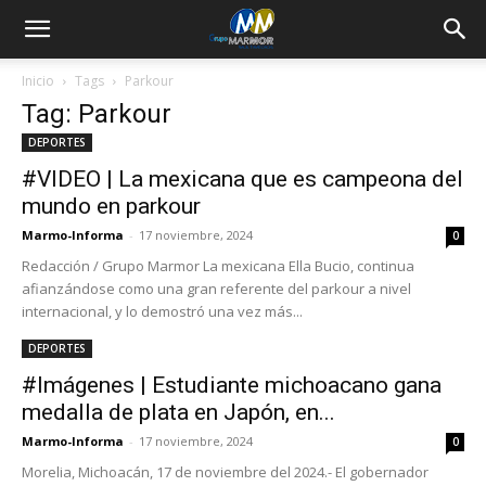
Inicio
Tags
Parkour
Tag: Parkour
DEPORTES
#VIDEO | La mexicana que es campeona del
mundo en parkour
Marmo-Informa
-
17 noviembre, 2024
0
Redacción / Grupo Marmor La mexicana Ella Bucio, continua
afianzándose como una gran referente del parkour a nivel
internacional, y lo demostró una vez más...
DEPORTES
#Imágenes | Estudiante michoacano gana
medalla de plata en Japón, en...
Marmo-Informa
-
17 noviembre, 2024
0
Morelia, Michoacán, 17 de noviembre del 2024.- El gobernador