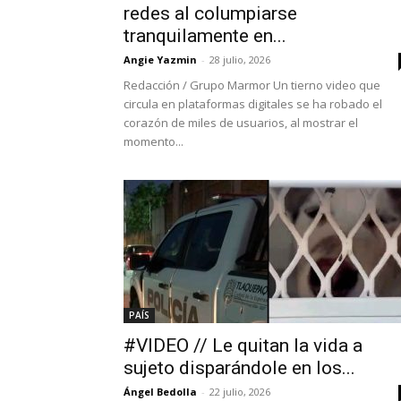
redes al columpiarse
tranquilamente en...
Angie Yazmin
-
28 julio, 2026
Redacción / Grupo Marmor Un tierno video que
circula en plataformas digitales se ha robado el
corazón de miles de usuarios, al mostrar el
momento...
PAÍS
#VIDEO // Le quitan la vida a
sujeto disparándole en los...
Ángel Bedolla
-
22 julio, 2026