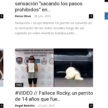
sensación “sacando los pasos
prohibidos” en...
Dulce Olivo
-
28 julio, 2026
0
0
Redacción / Grupo Marmor Un perrito se convirtió en
la sensación de las redes sociales luego de ser
captado en video mientras bailaba junto...
PAÍS
#VIDEO // Fallece Rocky, un perrito
de 14 años que fue...
Ángel Bedolla
-
22 julio, 2026
0
0