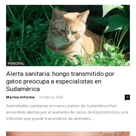
PRINCIPAL
Alerta sanitaria: hongo transmitido por
gatos preocupa a especialistas en
Sudamérica
Marmo-Informa
-
16 marzo, 2026
0
Autoridades sanitarias en varios países de Sudamérica han
encendido alertas por el aumento de casos de Esporotricosis, una
infección que puede transmitirse de animales...