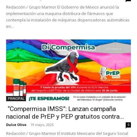
Redacción / Grupo Marmor El Gobierno de México anunció la
implementación una maquina distribura de fármacos que
contempla la instalación de máquinas dispensadoras automáticas
en...
PRINCIPAL
“Compermisa IMSS”: Lanzan campaña
nacional de PrEP y PEP gratuitos contra...
Dulce Olivo
-
19 mayo, 2026
0
Redacción / Grupo Marmor El Instituto Mexicano del Seguro Social