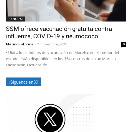
PRINCIPAL
SSM ofrece vacunación gratuita contra
influenza, COVID-19 y neumococo
Marmo-Informa
-
1 noviembre, 2025
0
• Ubica los módulos de vacunación en Morelia; en el interior del
estado están disponibles en los 364 centros de salud Morelia,
Michoacán, Octubre de...
¡Síguenos en X!