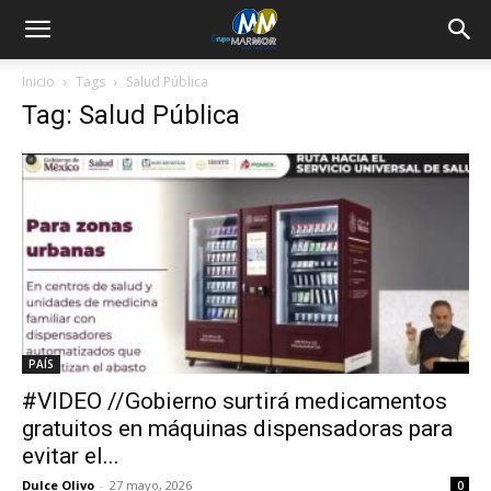
Inicio
Tags
Salud Pública
Tag: Salud Pública
PAÍS
#VIDEO //Gobierno surtirá medicamentos
gratuitos en máquinas dispensadoras para
evitar el...
Dulce Olivo
-
27 mayo, 2026
0