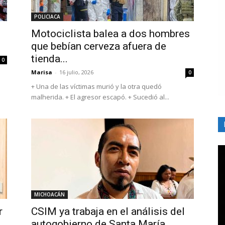
POLICIACA
Motociclista balea a dos hombres
que bebían cerveza afuera de
tienda...
0
Marisa
-
16 julio, 2026
0
+ Una de las víctimas murió y la otra quedó
malherida. + El agresor escapó. + Sucedió al...
MICHOACÁN
r
CSIM ya trabaja en el análisis del
autogobierno de Santa María