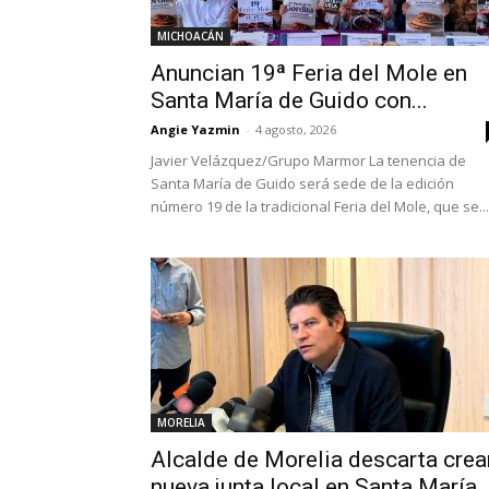
MICHOACÁN
Anuncian 19ª Feria del Mole en
Santa María de Guido con...
Angie Yazmin
-
4 agosto, 2026
Javier Velázquez/Grupo Marmor La tenencia de
Santa María de Guido será sede de la edición
número 19 de la tradicional Feria del Mole, que se...
MORELIA
Alcalde de Morelia descarta crea
nueva junta local en Santa María