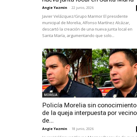
Angie Yazmin
-
22 junio, 2026
Javier Velázquez/Grupo Marmor El presidente
municipal de Morelia, Alfonso Martínez Alcázar,
descartó la creación de una nueva junta local en
Santa María, argumentando que solo...
MORELIA
Policía Morelia sin conocimiento
de la queja interpuesta por vecin
de...
Angie Yazmin
-
18 junio, 2026