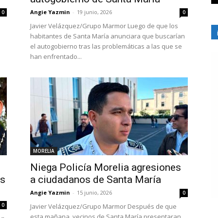
Angie Yazmin
-
19 junio, 2026
0
0
Javier Velázquez/Grupo Marmor Luego de que los
habitantes de Santa María anunciara que buscarían
el autogobierno tras las problemáticas a las que se
han enfrentado...
MORELIA
Niega Policía Morelia agresiones
os
a ciudadanos de Santa María
Angie Yazmin
-
15 junio, 2026
0
0
Javier Velázquez/Grupo Marmor Después de que
esta mañana, vecinos de Santa María presentaran