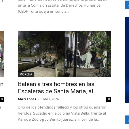
en
ante la Comisión Estatal de Derechos Humanos
(CEDH), una queja en contra...
MORELIA
en
Balean a tres hombres en las
Escaleras de Santa María, al...
Mari Lopez
-
3 abril, 2026
0
0
a
Uno de los ofendidos falleció y los otros quedaron
heridos. Sucedió en la colonia Vista Bella, frente al
Parque Zoológico Benito Juárez. El móvil de la...