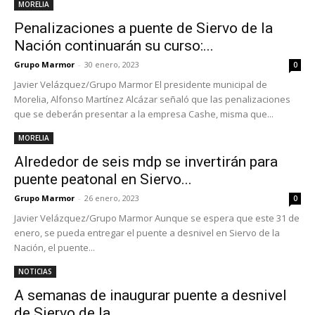
MORELIA
Penalizaciones a puente de Siervo de la
Nación continuarán su curso:...
Grupo Marmor
-
30 enero, 2023
0
Javier Velázquez/Grupo Marmor El presidente municipal de
Morelia, Alfonso Martínez Alcázar señaló que las penalizaciones
que se deberán presentar a la empresa Cashe, misma que...
MORELIA
Alrededor de seis mdp se invertirán para
puente peatonal en Siervo...
Grupo Marmor
-
26 enero, 2023
0
Javier Velázquez/Grupo Marmor Aunque se espera que este 31 de
enero, se pueda entregar el puente a desnivel en Siervo de la
Nación, el puente...
NOTICIAS
A semanas de inaugurar puente a desnivel
de Siervo de la...