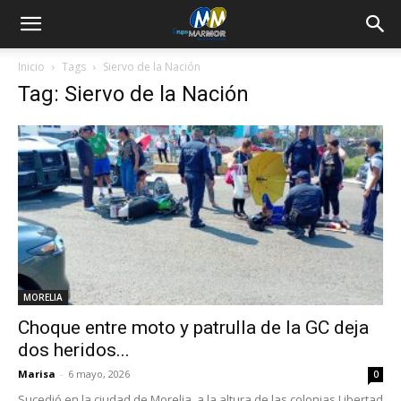
Inicio
Tags
Siervo de la Nación
Tag: Siervo de la Nación
MORELIA
Choque entre moto y patrulla de la GC deja
dos heridos...
Marisa
-
6 mayo, 2026
0
Sucedió en la ciudad de Morelia, a la altura de las colonias Libertad