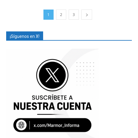
1
2
3
¡Síguenos en X!