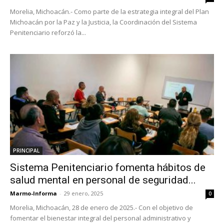
Morelia, Michoacán.- Como parte de la estrategia integral del Plan
Michoacán por la Paz y la Justicia, la Coordinación del Sistema
Penitenciario reforzó la...
PRINCIPAL
Sistema Penitenciario fomenta hábitos de
salud mental en personal de seguridad...
Marmo-Informa
-
29 enero, 2025
0
Morelia, Michoacán, 28 de enero de 2025.- Con el objetivo de
fomentar el bienestar integral del personal administrativo y