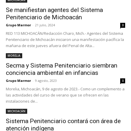
Se manifiestan agentes del Sistema
Penitenciario de Michoacán
Grupo Marmor
-
21 julio, 2024
0
RED 113 MICHOACÁN/Redacción Charo, Mich.- Agentes del Sistema
Penitenciario de Michoacán iniciaron una manifestación pacífica la
mañana de este jueves afuera del Penal de Alta...
MORELIA
Secma y Sistema Penitenciario siembran
conciencia ambiental en infancias
Grupo Marmor
-
9 agosto, 2023
0
Morelia, Michoacán, 9 de agosto de 2023.- Como un complemento a
las actividades del curso de verano que se ofrecen en las
instalaciones de...
MICHOACÁN
Sistema Penitenciario contará con área de
atención indígena