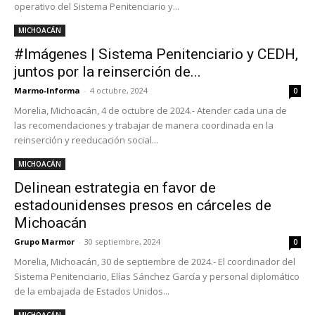
operativo del Sistema Penitenciario y...
MICHOACÁN
#Imágenes | Sistema Penitenciario y CEDH,
juntos por la reinserción de...
Marmo-Informa
-
4 octubre, 2024
0
Morelia, Michoacán, 4 de octubre de 2024.- Atender cada una de
las recomendaciones y trabajar de manera coordinada en la
reinserción y reeducación social...
MICHOACÁN
Delinean estrategia en favor de
estadounidenses presos en cárceles de
Michoacán
Grupo Marmor
-
30 septiembre, 2024
0
Morelia, Michoacán, 30 de septiembre de 2024.- El coordinador del
Sistema Penitenciario, Elías Sánchez García y personal diplomático
de la embajada de Estados Unidos...
MICHOACÁN