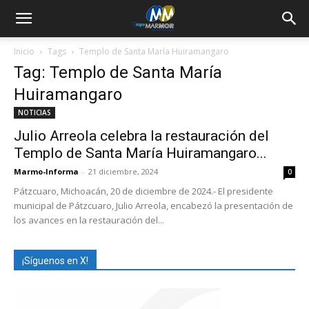
Inicio
Tags
Templo de Santa María Huiramangaro
Tag: Templo de Santa María
Huiramangaro
NOTICIAS
Julio Arreola celebra la restauración del
Templo de Santa María Huiramangaro...
Marmo-Informa
-
21 diciembre, 2024
0
Pátzcuaro, Michoacán, 20 de diciembre de 2024.- El presidente
municipal de Pátzcuaro, Julio Arreola, encabezó la presentación de
los avances en la restauración del...
¡Síguenos en X!