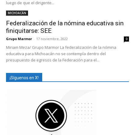
luego de que el dirigente...
MICHOACÁN
Federalización de la nómina educativa sin
finiquitarse: SEE
Grupo Marmor
-
17 noviembre, 2022
0
Miriam Meza/ Grupo Marmor La federalización de la nómina
educativa para Michoacán no se contempla dentro del
presupuesto de egresos de la Federación para el...
¡Síguenos en X!