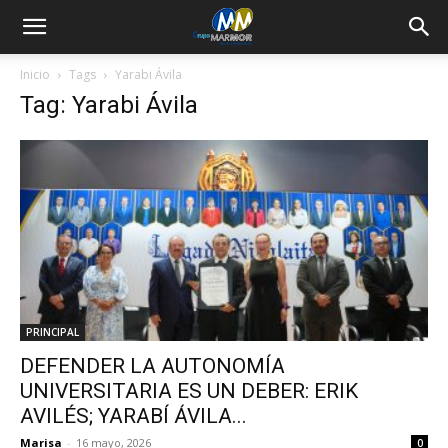
Inicio
Tags
Yarabi Ávila
Tag: Yarabi Ávila
PRINCIPAL
DEFENDER LA AUTONOMÍA
UNIVERSITARIA ES UN DEBER: ERIK
AVILÉS; YARABÍ ÁVILA...
Marisa
-
16 mayo, 2026
0