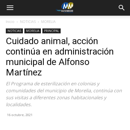
Inicio
NOTICIAS
MORELIA
NOTICIAS
MORELIA
PRINCIPAL
Cuidado animal, acción
continúa en administración
municipal de Alfonso
Martínez
El Programa de esterilización en colonias y
comunidades del municipio de Morelia, continúa con
sus visitas a diferentes zonas habitacionales y
localidades.
16 octubre, 2021