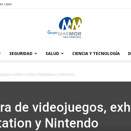
in / Join
SEGURIDAD
SALUD
CIENCIA Y TECNOLOGÍA
D
Grupo
uegos, exhibe a Xbox, PlayStation y Nintendo
Marmor
a de videojuegos, exh
tation y Nintendo