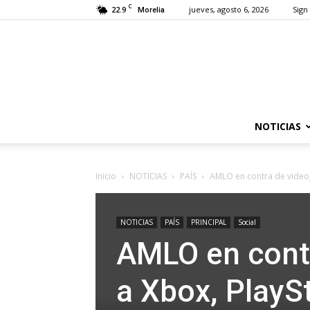
C
22.9
jueves, agosto 6, 2026
Sign 
Morelia
NOTICIAS
Inicio
NOTICIAS
PAÍS
AMLO en contra de videoj
NOTICIAS
PAÍS
PRINCIPAL
Social
AMLO en contr
a Xbox, PlayS