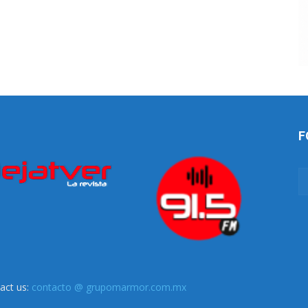
F
act us:
contacto @ grupomarmor.com.mx