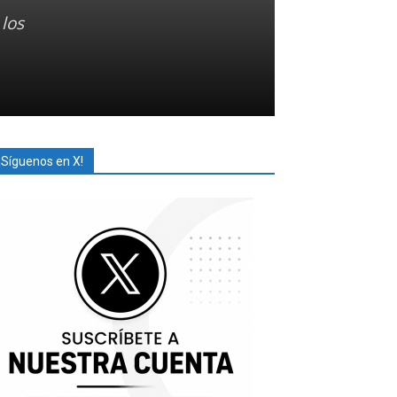
los
¡Síguenos en X!