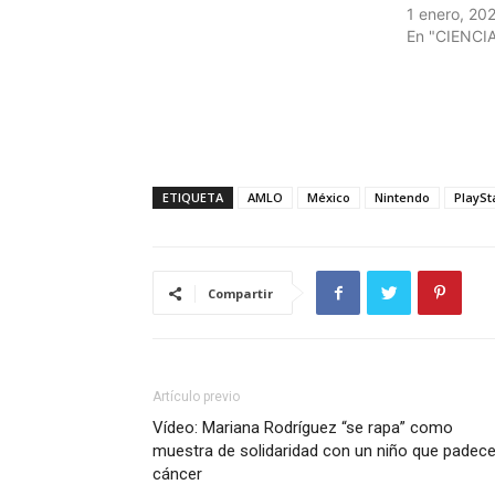
1 enero, 20
En "CIENCI
ETIQUETA
AMLO
México
Nintendo
PlaySt
Compartir
Artículo previo
Vídeo: Mariana Rodríguez “se rapa” como
muestra de solidaridad con un niño que padec
cáncer