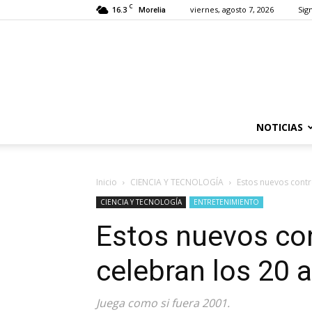
C
16.3
viernes, agosto 7, 2026
Sign
Morelia
NOTICIAS
Inicio
CIENCIA Y TECNOLOGÍA
Estos nuevos contr
CIENCIA Y TECNOLOGÍA
ENTRETENIMIENTO
Estos nuevos con
celebran los 20 
Juega como si fuera 2001.