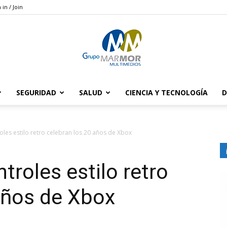
 in / Join
SEGURIDAD
SALUD
CIENCIA Y TECNOLOGÍA
D
Grupo
oles estilo retro celebran los 20 años de Xbox
troles estilo retro
Marmor
años de Xbox