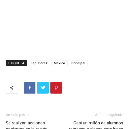
ETIQUETA
Capi Pérez
México
Principal
Artículo previo
Artículo siguiente
Se realizan acciones
Casi un millón de alumnos
conjuntas en la región
regresan a clases este lunes