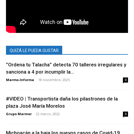
QUIZÁ LE PUEDA GUSTAR
”Ordena tu Talacha” detecta 70 talleres irregulares y
sanciona a 4 por incumplir la...
Marmo-Informa
-
18 noviembre, 2025
0
#VIDEO | Transportista daña los pilastrones de la
plaza José María Morelos
Grupo Marmor
-
22 marzo, 2022
0
Michoacán a la baja los nuevos casos de Covid-19