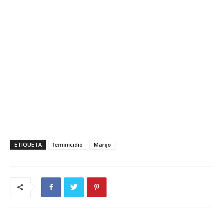
ETIQUETA
feminicidio
Marijo